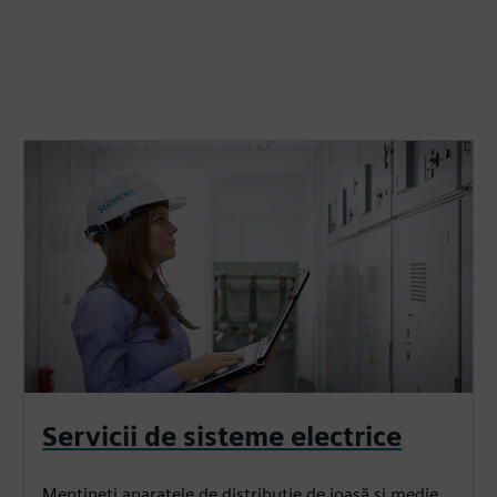
Servicii de sisteme electrice
Menţineţi aparatele de distribuţie de joasă şi medie