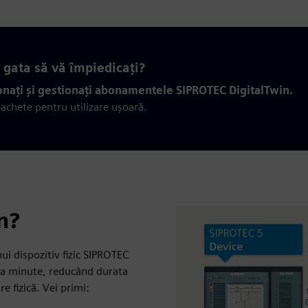
 gata să vă împiedicați?
onați și gestionați abonamentele SIPROTEC DigitalTwin.
pachete pentru utilizare ușoară.
n?
ui dispozitiv fizic SIPROTEC
eva minute, reducând durata
e fizică. Vei primi: