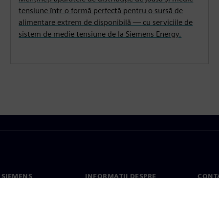
tensiune într-o formă perfectă pentru o sursă de
alimentare extrem de disponibilă — cu serviciile de
sistem de medie tensiune de la Siemens Energy.
 SIEMENS
INFORMAȚII DESPRE
CONT
COMPANIE
noi
Conta
Compania
erea
Sediil