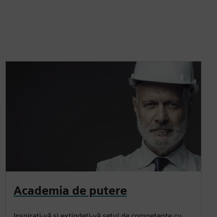
Academia de putere
Inspirați-vă și extindeți-vă setul de competențe cu