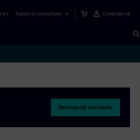
Suport și comunitate
Conectați-vă
|
RO
C
c
S
Descoperiți mai multe