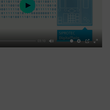
Play
03:10
Mute
Settings
PIP
Enter
fullscre