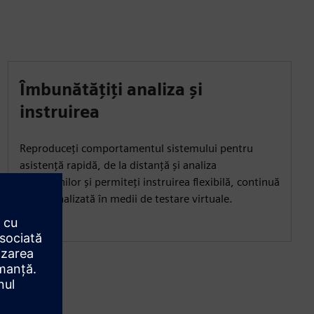
Îmbunătățiți analiza și
instruirea
Reproduceți comportamentul sistemului pentru
asistență rapidă, de la distanță și analiza
defecțiunilor și permiteți instruirea flexibilă, continuă
și personalizată în medii de testare virtuale.