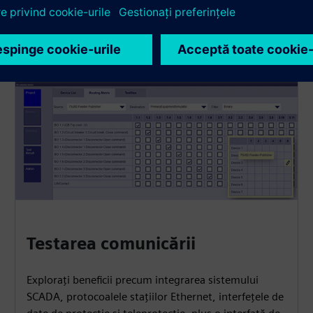
Testarea comunicării
Explorați beneficii precum integrarea sistemului
SCADA, protocoalele stațiilor Ethernet, interfețele de