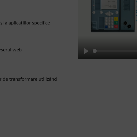
i a aplicațiilor specifice
owserul web
Play
or de transformare utilizând