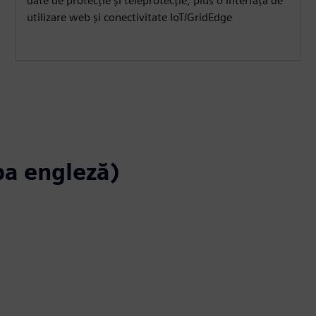
date de protecție și teleprotecție, plus o interfață de
utilizare web și conectivitate IoT/GridEdge
mba engleză)