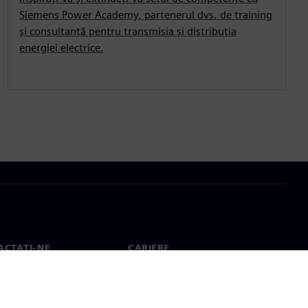
Siemens Power Academy, partenerul dvs. de training
și consultanță pentru transmisia și distribuția
energiei electrice.
ACTAȚI-NE
CARIERE
ct
Locuri de muncă și cariere
e la nivel mondial
Poziții deschise