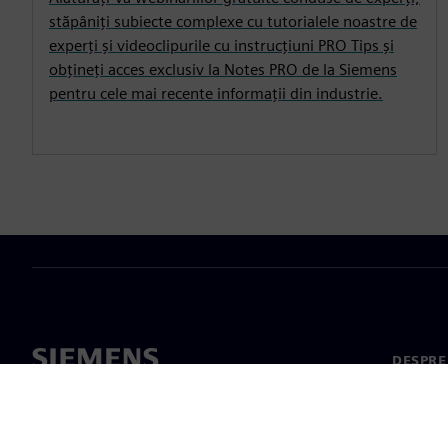
stăpâniți subiecte complexe cu tutorialele noastre de
experți și videoclipurile cu instrucțiuni PRO Tips și
obțineți acces exclusiv la Notes PRO de la Siemens
pentru cele mai recente informații din industrie.
DESPRE
Despre 
Conduc