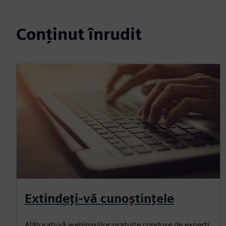
Conținut înrudit
Extindeți-vă cunoștințele
Alăturați-vă webinariilor gratuite conduse de experți,