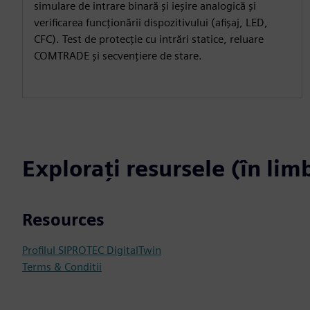
simulare de intrare binară și ieșire analogică și
verificarea funcționării dispozitivului (afișaj, LED,
CFC). Test de protecție cu intrări statice, reluare
COMTRADE și secvențiere de stare.
Explorați resursele (în li
Resources
Profilul SIPROTEC DigitalTwin
Terms & Conditii