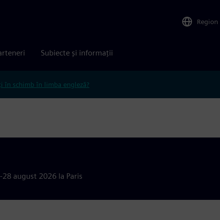
Region
arteneri
Subiecte și informații
ți în schimb în limba engleză?
3-28 august 2026 la Paris