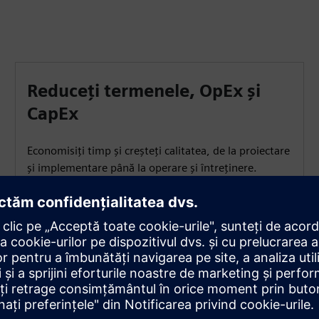
Reduceți termenele, OpEx și
CapEx
Economisiți timp și creșteți calitatea, de la proiectare
și implementare până la operare și întreținere.
Minimizați OpEx cu întreruperi mai scurte și
disponibilitate mai mare și reduceți investițiile în
echipamente de testare.