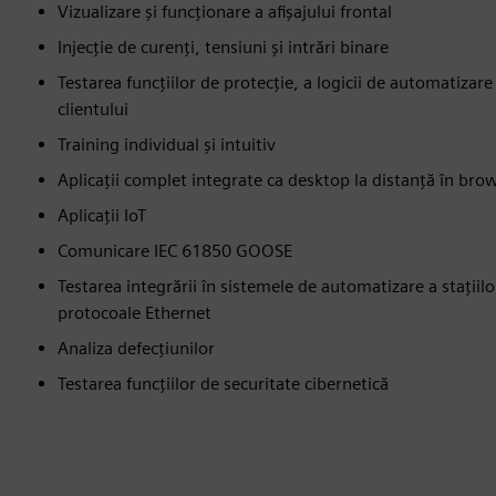
Vizualizare și funcționare a afișajului frontal
Injecție de curenți, tensiuni și intrări binare
Testarea funcțiilor de protecție, a logicii de automatizare ș
clientului
Training individual și intuitiv
Aplicații complet integrate ca desktop la distanță în br
Aplicații IoT
Comunicare IEC 61850 GOOSE
Testarea integrării în sistemele de automatizare a stațiil
protocoale Ethernet
Analiza defecțiunilor
Testarea funcțiilor de securitate cibernetică