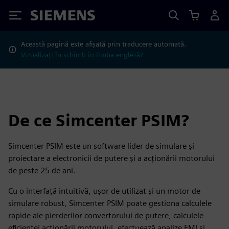
Siemens
Această pagină este afișată prin traducere automată.
Vizualizați în schimb în limba engleză?
De ce Simcenter PSIM?
Simcenter PSIM este un software lider de simulare și
proiectare a electronicii de putere și a acționării motorului
de peste 25 de ani.
Cu o interfață intuitivă, ușor de utilizat și un motor de
simulare robust, Simcenter PSIM poate gestiona calculele
rapide ale pierderilor convertorului de putere, calculele
eficienței acționării motorului, efectuează analize EMI și