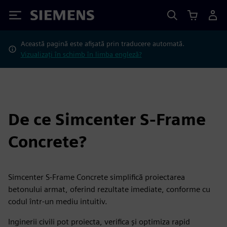
Siemens
Această pagină este afișată prin traducere automată.
Vizualizați în schimb în limba engleză?
De ce Simcenter S-Frame
Concrete?
Simcenter S-Frame Concrete simplifică proiectarea
betonului armat, oferind rezultate imediate, conforme cu
codul într-un mediu intuitiv.
Inginerii civili pot proiecta, verifica și optimiza rapid