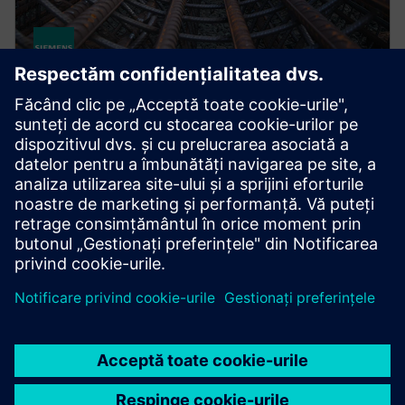
STRUCTURAL ANALYSIS FOR AEC
Simcenter S-Frame Foundation
Structural design software for deep and shallow
foundation analysis and design, supporting civil,
structural and geotechnical engineers.