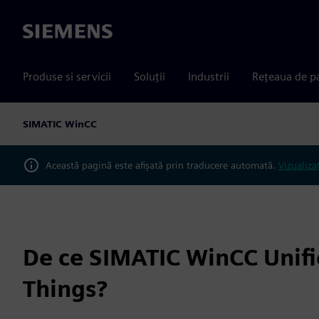
Siemens
Produse si servicii
Soluții
Industrii
Rețeaua de p
SIMATIC WinCC
Această pagină este afișată prin traducere automată.
Vizualiza
De ce SIMATIC WinCC Unifi
Things?