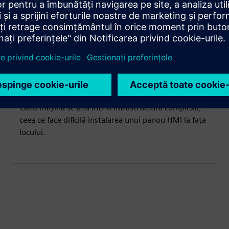
Condiții de instalare înghesuite
Când mașina se află într-o infrastructură complexă,
ceea ce face dificilă instalarea unui panou HMI la fața
locului.