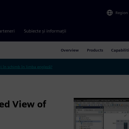
Region
arteneri
Subiecte și informații
Overview
Products
Capabilit
ți în schimb în limba engleză?
ed View of