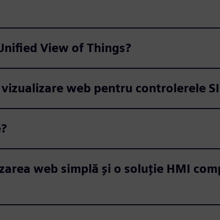
Unified View of Things?
ea vizualizare web pentru controlerele
e?
izarea web simplă și o soluție HMI comp