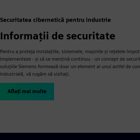
Securitatea cibernetică pentru industrie
Informații de securitate
Pentru a proteja instalațiile, sistemele, mașinile și rețelele împo
implementeze - și să se mențină continuu - un concept de securita
soluțiile Siemens formează doar un element al unui astfel de co
industrială, vă rugăm să vizitați.
Aflați mai multe