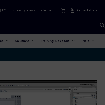
Suport și comunitate
Conectați-vă
|
RO
C
c
S
ies
Solutions
Training & support
Trials