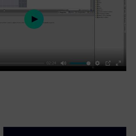
Play
02:24
Mute
Settings
PIP
Enter
fullscre