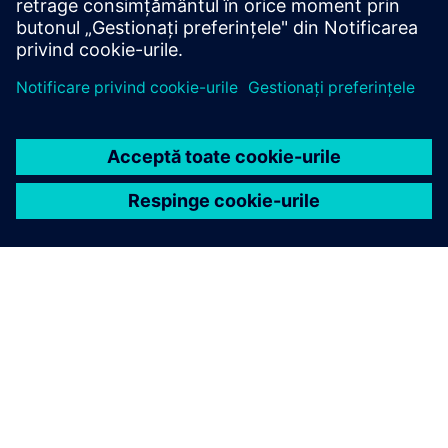
Vizitați blogul PLM Components
DESPRE SIEMENS