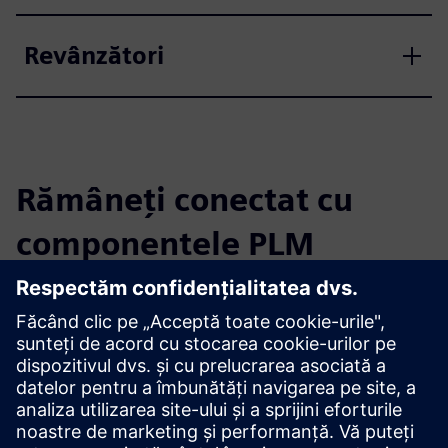
Revânzători
Rămâneți conectat cu
componentele PLM
Citiți blogul
Obțineți noi perspective asupra componentelor PLM și a
pieței PLM în general.