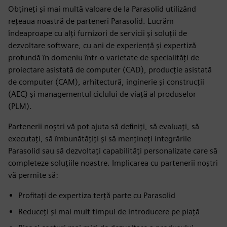
Obțineți și mai multă valoare de la Parasolid utilizând
rețeaua noastră de parteneri Parasolid. Lucrăm
îndeaproape cu alți furnizori de servicii și soluții de
dezvoltare software, cu ani de experiență și expertiză
profundă în domeniu într-o varietate de specialități de
proiectare asistată de computer (CAD), producție asistată
de computer (CAM), arhitectură, inginerie și construcții
(AEC) și managementul ciclului de viață al produselor
(PLM).
Partenerii noștri vă pot ajuta să definiți, să evaluați, să
executați, să îmbunătățiți și să mențineți integrările
Parasolid sau să dezvoltați capabilități personalizate care să
completeze soluțiile noastre. Implicarea cu partenerii noștri
vă permite să:
Profitați de expertiza terță parte cu Parasolid
Reduceți și mai mult timpul de introducere pe piață