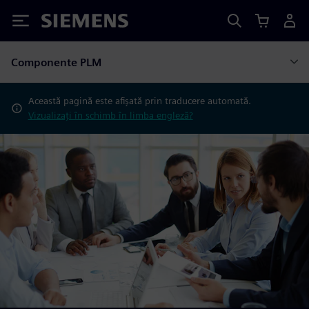
Siemens
Componente PLM
Această pagină este afișată prin traducere automată.
Vizualizați în schimb în limba engleză?