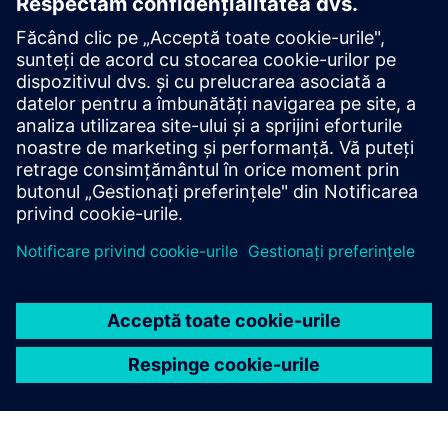
Citiți blogul
Obțineți noi perspective asupra componentelor PLM și a
pieței PLM în general.
Vizitați blogul PLM Components