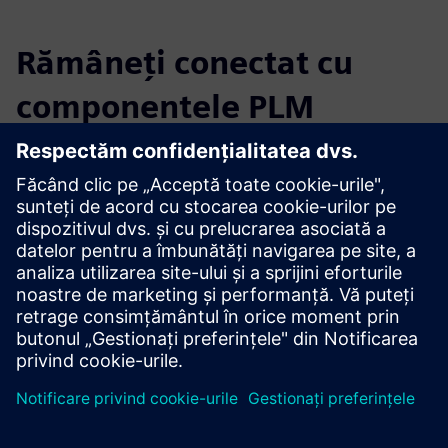
Rămâneți conectat cu
componentele PLM
Citiți blogul
Obțineți noi perspective asupra componentelor PLM și a
pieței PLM în general.
Vizitați blogul PLM Components