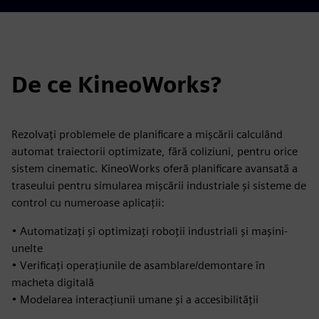
De ce KineoWorks?
Rezolvați problemele de planificare a mișcării calculând
automat traiectorii optimizate, fără coliziuni, pentru orice
sistem cinematic. KineoWorks oferă planificare avansată a
traseului pentru simularea mișcării industriale și sisteme de
control cu numeroase aplicații:
• Automatizați și optimizați roboții industriali și mașini-
unelte
• Verificați operațiunile de asamblare/demontare în
macheta digitală
• Modelarea interacțiunii umane și a accesibilității