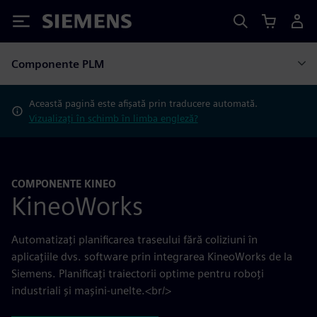
Siemens
Componente PLM
Această pagină este afișată prin traducere automată.
Vizualizați în schimb în limba engleză?
COMPONENTE KINEO
KineoWorks
Automatizați planificarea traseului fără coliziuni în
aplicațiile dvs. software prin integrarea KineoWorks de la
Siemens. Planificați traiectorii optime pentru roboți
industriali și mașini-unelte.<br/>