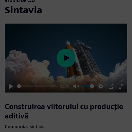
STUDIU DE CAZ
Sintavia
Play
02:19
Play
Mute
Settings
PIP
Enter
fulls
Construirea viitorului cu producție
aditivă
Compania:
Sintavia