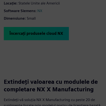
Locaţie:
Statele Unite ale Americii
Software Siemens:
NX
Dimensiune:
Small
Încercați produsele cloud NX
Extindeți valoarea cu modulele de
completare NX X Manufacturing
Extindeți-vă soluția NX X Manufacturing cu peste 20 de
suplimente livrate prin modelul nostru de licențiere bazată