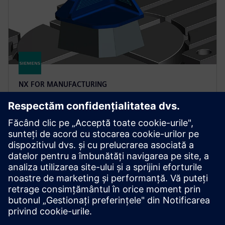
NX FOR MANUFACTURING
NX X Manufacturing CAD/CAM
Premium
Simplificați programarea pieselor complexe cu NX X
Manufacturing Premium, bazându-se pe produsul
Advanced, cu prelucrare pe mai multe axe,
alimentată de tehnologii cloud.