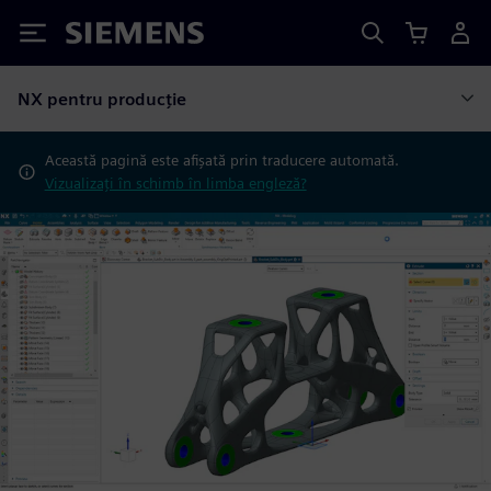
Siemens
NX pentru producție
Această pagină este afișată prin traducere automată.
Vizualizați în schimb în limba engleză?