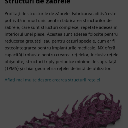
Structuri de zăbrele
Profitați de structurile de zăbrele. Fabricarea aditivă este
potrivită în mod unic pentru fabricarea structurilor de
zăbrele, care sunt structuri complexe, repetate adesea în
interiorul unei piese. Acestea sunt adesea folosite pentru
reducerea greutății sau pentru cazuri speciale, cum ar fi
osteointegrarea pentru implanturile medicale. NX oferă
capacități robuste pentru crearea rețelelor, inclusiv rețele
obișnuite, structuri triply periodice minime de suprafață
(TPMS) și chiar geometria rețelei definită de utilizator.
Aflați mai multe despre crearea structurii rețelei