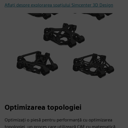
Aflaţi despre explorarea spaţiului Simcenter 3D Design
Optimizarea topologiei
Optimizați o piesă pentru performanță cu optimizarea
topologiei, un proces care utilizează CAE cu matematică