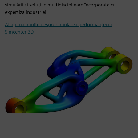
simulării și soluțiile multidisciplinare încorporate cu
expertiza industriei.
Aflați mai multe despre simularea performanței în
Simcenter 3D