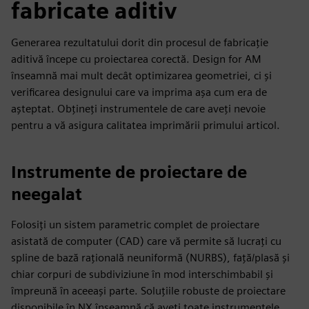
fabricate aditiv
Generarea rezultatului dorit din procesul de fabricație
aditivă începe cu proiectarea corectă. Design for AM
înseamnă mai mult decât optimizarea geometriei, ci și
verificarea designului care va imprima așa cum era de
așteptat. Obțineți instrumentele de care aveți nevoie
pentru a vă asigura calitatea imprimării primului articol.
Instrumente de proiectare de
neegalat
Folosiți un sistem parametric complet de proiectare
asistată de computer (CAD) care vă permite să lucrați cu
spline de bază rațională neuniformă (NURBS), față/plasă și
chiar corpuri de subdiviziune în mod interschimbabil și
împreună în aceeași parte. Soluțiile robuste de proiectare
disponibile în NX înseamnă că aveți toate instrumentele