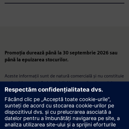
Promoția durează până la 30 septembrie 2026 sau
până la epuizarea stocurilor.
Aceste informații sunt de natură comercială și nu constituie
o ofertă în sensul Codului civil. Ne rezervăm dreptul de a
prezenta o ofertă în cadrul acestei promoții numai
companiilor selectate.
Promovarea nu se adresează consumatorilor.
Siemens Sp. z o.o., ul. Żupnicza 11, 03-821 Varșovia | Tel.
+48 22 870 9000 | Tribunalul districtual al capitalei
Varșovia, Secția a 14-a comercială a Registrului Tribunalului