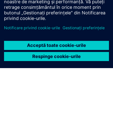
Național, KRS 0000031854, Capital social: 96.831.415.00
PLN, cod fiscal (NIP): 526-03-02-870