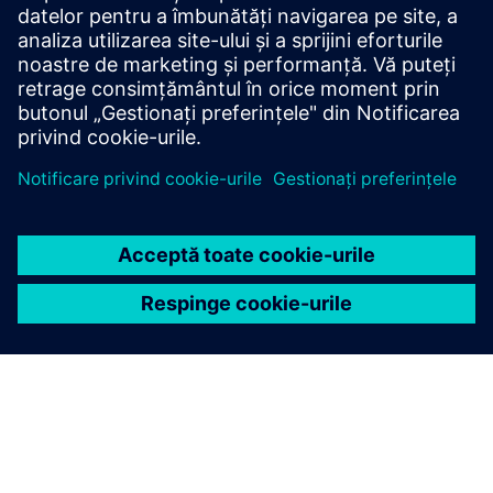
de lucru existente?
Începeți
Cumpără acum