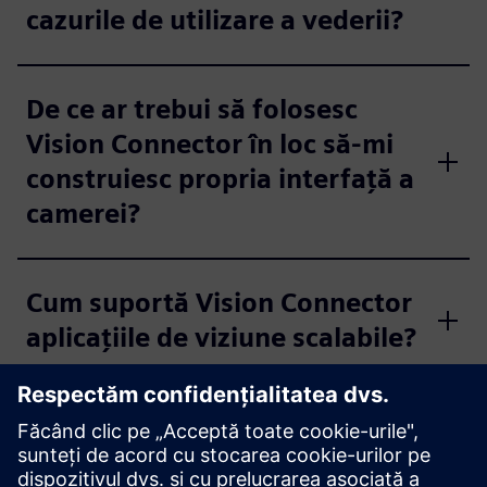
cazurile de utilizare a vederii?
De ce ar trebui să folosesc
Vision Connector în loc să-mi
construiesc propria interfață a
camerei?
Cum suportă Vision Connector
aplicațiile de viziune scalabile?
Ce face ca Vision Connector să
fie ușor de integrat în fluxurile