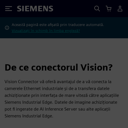
Siemens
Această pagină este afișată prin traducere automată.
Vizualizați în schimb în limba engleză?
De ce conectorul Vision?
Vision Connector vă oferă avantajul de a vă conecta la
camerele Ethernet industriale și de a transfera datele
achiziționate prin interfața de mare viteză către aplicațiile
Siemens Industrial Edge. Datele de imagine achiziționate
pot fi ingerate de AI Inference Server sau alte aplicații
Siemens Industrial Edge.