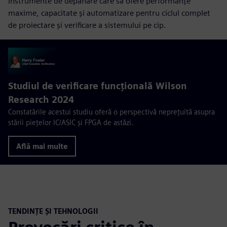
instrumente de depanare care să ofere performanțe
maxime, capacitate și automatizare pentru ciclul complet
de proiectare și verificare a sistemului pe cip.
Studiul de verificare funcțională Wilson
Research 2024
Constatările acestui studiu oferă o perspectivă neprețuită asupra
stării piețelor IC/ASIC și FPGA de astăzi.
Află mai multe
TENDINȚE ȘI TEHNOLOGII