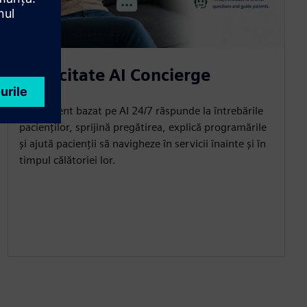
Capacitate AI Concierge
Un asistent bazat pe AI 24/7 răspunde la întrebările
pacienților, sprijină pregătirea, explică programările
și ajută pacienții să navigheze în servicii înainte și în
timpul călătoriei lor.