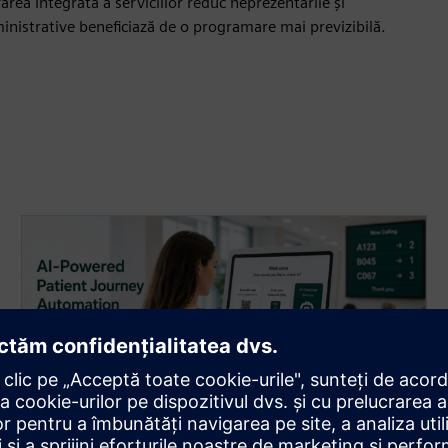
ea integrată a serviciilor reduc neprezentările și
dministrative beneficiază de o programare mai previzibilă.