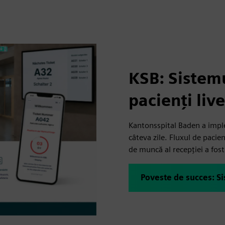
KSB: Sistemu
pacienți live
Kantonsspital Baden a imple
câteva zile. Fluxul de pacie
de muncă al recepției a fost
Poveste de succes: S