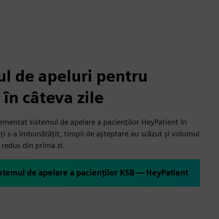
l de apeluri pentru
 în câteva zile
mentat sistemul de apelare a pacienților HeyPatient în
nți s-a îmbunătățit, timpii de așteptare au scăzut și volumul
 redus din prima zi.
istemul de apelare a pacienților KSB — HeyPatient