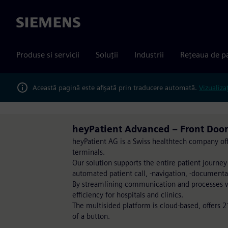
Siemens
Produse si servicii
Soluții
Industrii
Rețeaua de p
Această pagină este afișată prin traducere automată.
Vizualiza
heyPatient Advanced – Front Door
heyPatient AG is a Swiss healthtech company offe
terminals.
Our solution supports the entire patient journ
automated patient call, -navigation, -documen
By streamlining communication and processes w
efficiency for hospitals and clinics.
The multisided platform is cloud-based, offers 
of a button.