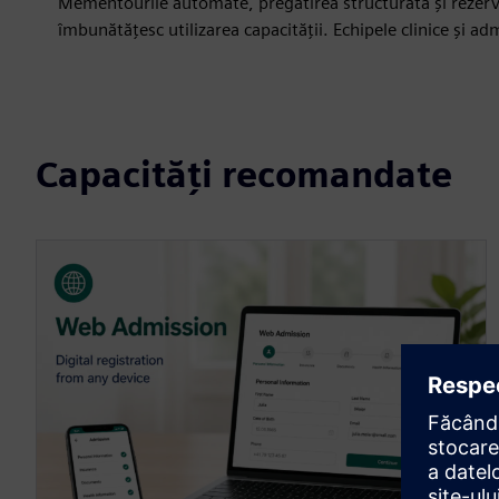
Mementourile automate, pregătirea structurată și rezervar
îmbunătățesc utilizarea capacității. Echipele clinice și a
Capacități recomandate