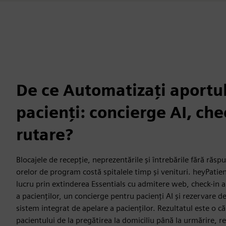
De ce Automatizați aportu
pacienți: concierge AI, che
rutare?
Blocajele de recepție, neprezentările și întrebările fără răspu
orelor de program costă spitalele timp și venituri. heyPati
lucru prin extinderea Essentials cu admitere web, check-in 
a pacienților, un concierge pentru pacienți AI și rezervare de
sistem integrat de apelare a pacienților. Rezultatul este o c
pacientului de la pregătirea la domiciliu până la urmărire,