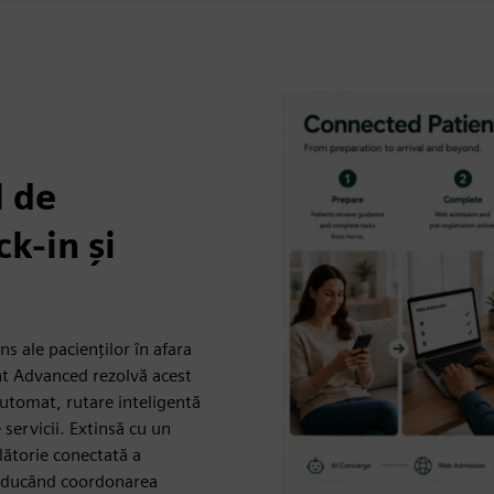
l de
ck-in și
ns ale pacienților în afara
ent Advanced rezolvă acest
automat, rutare inteligentă
 servicii. Extinsă cu un
ălătorie conectată a
 reducând coordonarea