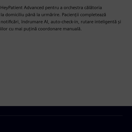
esc HeyPatient Advanced pentru a orchestra călătoria
 la domiciliu până la urmărire. Pacienții completează
tificări, îndrumare AI, auto-check-in, rutare inteligentă și
ciilor cu mai puțină coordonare manuală.