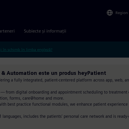
Region
arteneri
Subiecte și informații
ți în schimb în limba engleză?
 & Automation este un produs heyPatient
ring a fully integrated, patient-centered platform across app, web, an
ey — from digital onboarding and appointment scheduling to treatment 
tation, forms, care@home and more.
ith best practice functional modules, we enhance patient experience 
21 languages, includes the patients' personal care network and is read