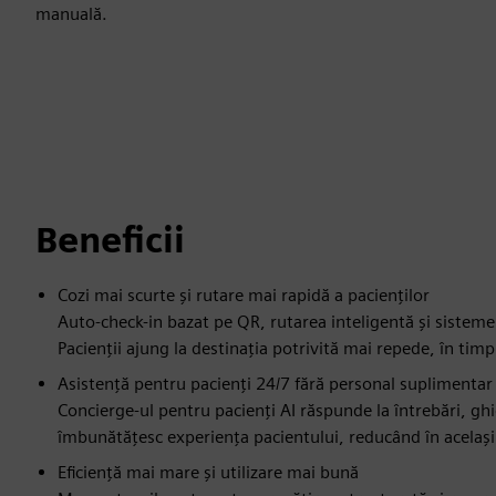
manuală.
Beneficii
Cozi mai scurte și rutare mai rapidă a pacienților
Auto-check-in bazat pe QR, rutarea inteligentă și sistem
Pacienții ajung la destinația potrivită mai repede, în ti
Asistență pentru pacienți 24/7 fără personal suplimentar
Concierge-ul pentru pacienți AI răspunde la întrebări, ghi
îmbunătățesc experiența pacientului, reducând în același
Eficiență mai mare și utilizare mai bună