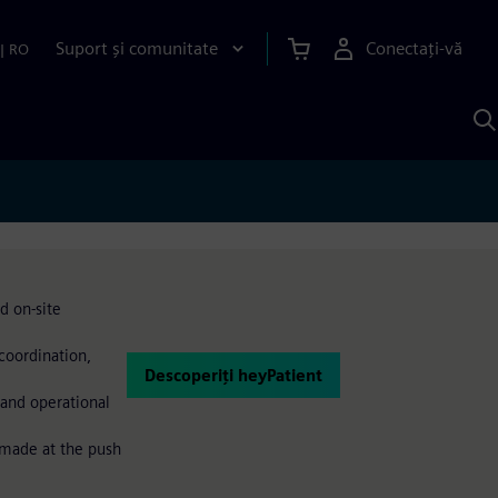
Suport și comunitate
Conectați-vă
|
RO
C
c
S
d on-site
coordination,
Descoperiți heyPatient
and operational
y-made at the push