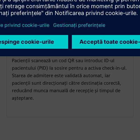
Check-in inteligent și rutare a
pacienților
Pacienții scanează un cod QR sau introduc ID-ul
pacientului (PID) la sosire pentru a activa check-in-ul.
Starea de admitere este validată automat, iar
pacienții sunt direcționați către destinația corectă,
reducând munca manuală de recepție și timpul de
așteptare.