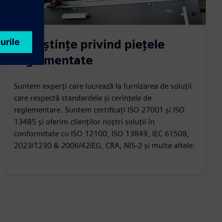
Cunoștințe privind piețele
reglementate
Suntem experți care lucrează la furnizarea de soluții
care respectă standardele și cerințele de
reglementare. Suntem certificați ISO 27001 și ISO
13485 și oferim clienților noștri soluții în
conformitate cu ISO 12100, ISO 13849, IEC 61508,
2023/1230 & 2006/42/EG, CRA, NIS-2 și multe altele.