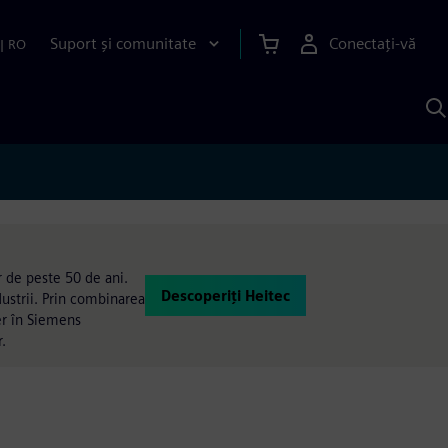
Suport și comunitate
Conectați-vă
|
RO
C
c
S
r de peste 50 de ani.
Descoperiți Heitec
dustrii. Prin combinarea
ner în Siemens
.