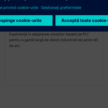
Cunoștințe PLC
Experiență în adaptarea soluțiilor bazate pe PLC
pentru o gamă largă de clienți industriali de peste 40
de ani.