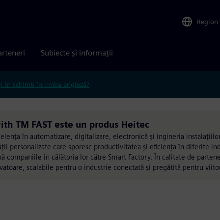
Region
arteneri
Subiecte și informații
ți în schimb în limba engleză?
ith TM FAST este un produs Heitec
lența în automatizare, digitalizare, electronică și ingineria instalațiilo
ii personalizate care sporesc productivitatea și eficiența în diferite in
ină companiile în călătoria lor către Smart Factory. În calitate de parte
atoare, scalabile pentru o industrie conectată și pregătită pentru viitor