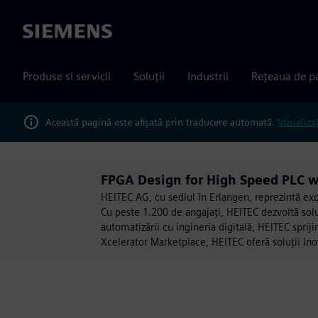
Siemens
Produse si servicii
Soluții
Industrii
Rețeaua de p
Această pagină este afișată prin traducere automată.
Vizualiza
FPGA Design for High Speed PLC w
HEITEC AG, cu sediul în Erlangen, reprezintă exce
Cu peste 1.200 de angajați, HEITEC dezvoltă soluț
automatizării cu ingineria digitală, HEITEC sprij
Xcelerator Marketplace, HEITEC oferă soluții inov