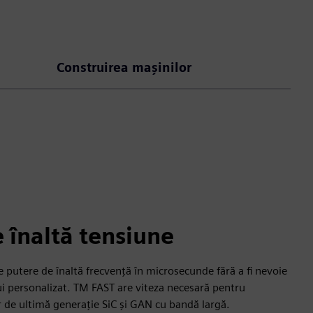
Construirea mașinilor
 înaltă tensiune
 putere de înaltă frecvență în microsecunde fără a fi nevoie
ui personalizat. TM FAST are viteza necesară pentru
 de ultimă generație SiC și GAN cu bandă largă.