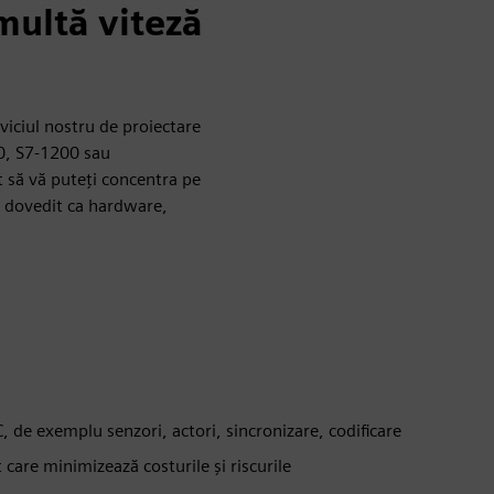
multă viteză
rviciul nostru de proiectare
0, S7-1200 sau
t să vă puteți concentra pe
s dovedit ca hardware,
C, de exemplu senzori, actori, sincronizare, codificare
re minimizează costurile și riscurile