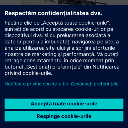
CASE STUDY
NX certification improves design
proficiency at ASML
Compania:
ASML
Industrie:
Electronics, Semiconductor devices
Locaţie:
Veldhoven , Netherlands
Software Siemens:
NX, Simcenter 3D Solutions, Simcenter