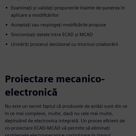
Examinați și validați propunerile înainte de punerea în
aplicare a modificărilor
Acceptați sau respingeți modificările propuse
Sincronizați datele între ECAD și MCAD
Urmăriți procesul decizional cu istoricul colaborării
Proiectare mecanico-
electronică
Nu este un secret faptul că produsele de astăzi sunt din ce
în ce mai complexe, multe, dacă nu cele mai multe,
depinzând de electronica integrată. Un proces eficient de
co-proiectare ECAD-MCAD vă permite să eliminați
problemele electromecanice costisitoare în timpul