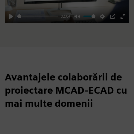
02:04
Play
Mute
Settings
PIP
Enter
fulls
Avantajele colaborării de
proiectare MCAD-ECAD cu
mai multe domenii