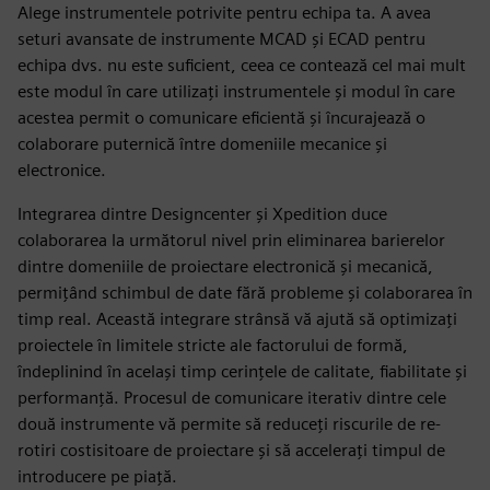
Alege instrumentele potrivite pentru echipa ta. A avea
seturi avansate de instrumente MCAD și ECAD pentru
echipa dvs. nu este suficient, ceea ce contează cel mai mult
este modul în care utilizați instrumentele și modul în care
acestea permit o comunicare eficientă și încurajează o
colaborare puternică între domeniile mecanice și
electronice.
Integrarea dintre Designcenter și Xpedition duce
colaborarea la următorul nivel prin eliminarea barierelor
dintre domeniile de proiectare electronică și mecanică,
permițând schimbul de date fără probleme și colaborarea în
timp real. Această integrare strânsă vă ajută să optimizați
proiectele în limitele stricte ale factorului de formă,
îndeplinind în același timp cerințele de calitate, fiabilitate și
performanță. Procesul de comunicare iterativ dintre cele
două instrumente vă permite să reduceți riscurile de re-
rotiri costisitoare de proiectare și să accelerați timpul de
introducere pe piață.