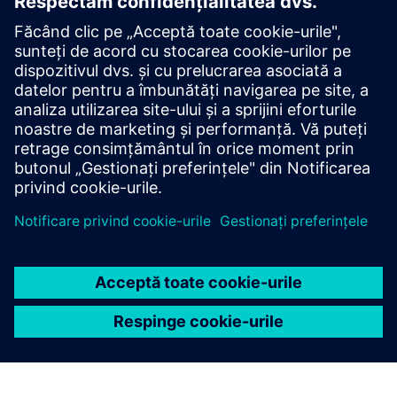
Heavyweight manufacturer drives
digitalization
Compania:
JCB
Industrie:
Heavy equipment
Locaţie:
Rocester, United Kingdom
Software Siemens:
Geolus, NX, PLM Open, Teamcenter