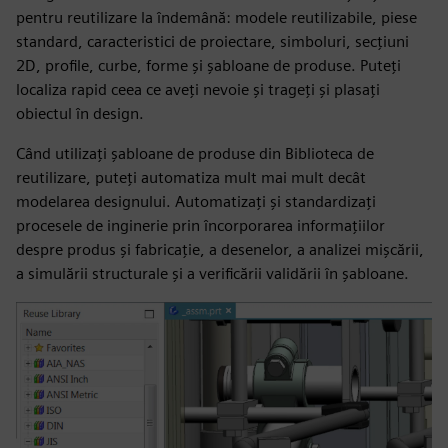
pentru reutilizare la îndemână: modele reutilizabile, piese
standard, caracteristici de proiectare, simboluri, secțiuni
2D, profile, curbe, forme și șabloane de produse. Puteți
localiza rapid ceea ce aveți nevoie și trageți și plasați
obiectul în design.
Când utilizați șabloane de produse din Biblioteca de
reutilizare, puteți automatiza mult mai mult decât
modelarea designului. Automatizați și standardizați
procesele de inginerie prin încorporarea informațiilor
despre produs și fabricație, a desenelor, a analizei mișcării,
a simulării structurale și a verificării validării în șabloane.