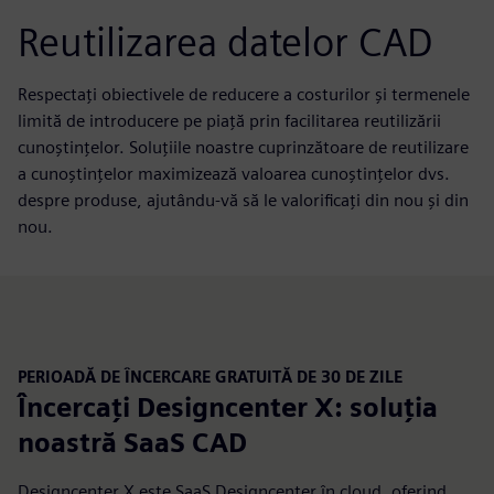
Reutilizarea datelor CAD
Respectați obiectivele de reducere a costurilor și termenele
limită de introducere pe piață prin facilitarea reutilizării
cunoștințelor. Soluțiile noastre cuprinzătoare de reutilizare
a cunoștințelor maximizează valoarea cunoștințelor dvs.
despre produse, ajutându-vă să le valorificați din nou și din
nou.
PERIOADĂ DE ÎNCERCARE GRATUITĂ DE 30 DE ZILE
Încercați Designcenter X: soluția
noastră SaaS CAD
Designcenter X este SaaS Designcenter în cloud, oferind