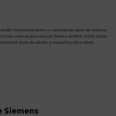
andări fotorealiste pentru o varietate de cazuri de utilizare.
ol mai mare asupra versiunii finale a randării. Puteți utiliza
onstrații finale de vânzări și marketing către clienți.
e Siemens