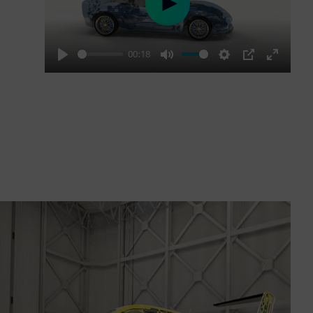
Play
00:18
Play
Mute
Settings
PIP
Enter
fullscre