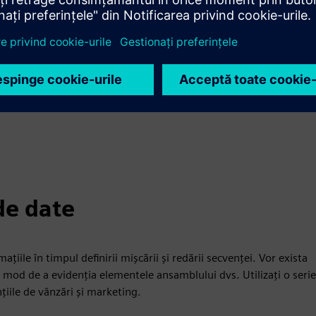
e pentru consumatori și gestionați toate variațiile complexe pe
tunci când cazurile de utilizare necesită mai multe opțiuni de
de date
țiile în timpul definirii mișcării și redării secvenței. Vor exista
un mod de a evidenția elementele ansamblului dvs. Utilizați o serie
țiile de vânzări și marketing.