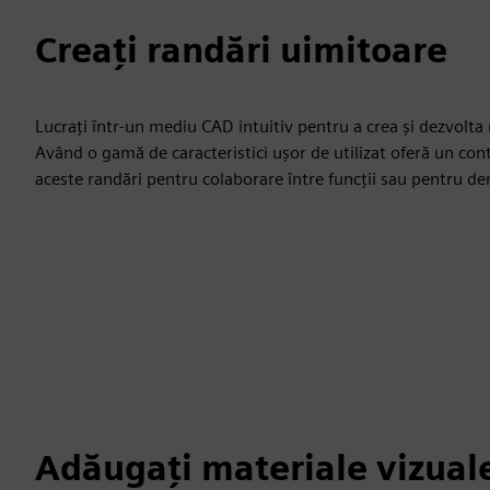
Creați randări uimitoare
Lucrați într-un mediu CAD intuitiv pentru a crea și dezvolta r
Având o gamă de caracteristici ușor de utilizat oferă un contr
aceste randări pentru colaborare între funcții sau pentru dem
Adăugați materiale vizual