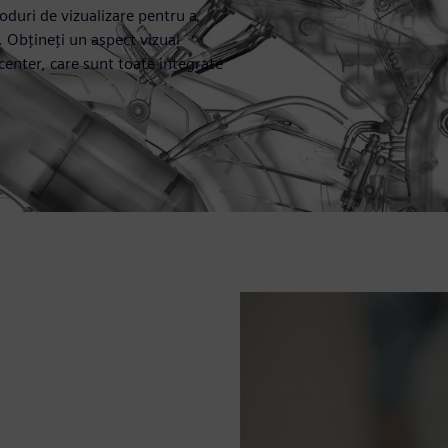
oduri de vizualizare pentru a
l. Obțineți un aspect vizual
center, care sunt toate integrate