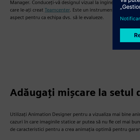
Manager. Conduceți-vă designul vizual la inginerie și vizual
care le-ați creat
Teamcenter
. Este un instrument important a
aspect pentru ca echipa dvs. să le evalueze.
Adăugați mișcare la setul 
Utilizați Animation Designer pentru a vizualiza mai bine anima
cazuri în care imaginile statice ar putea să nu fie cel mai b
de caracteristici pentru a crea animația optimă pentru garan