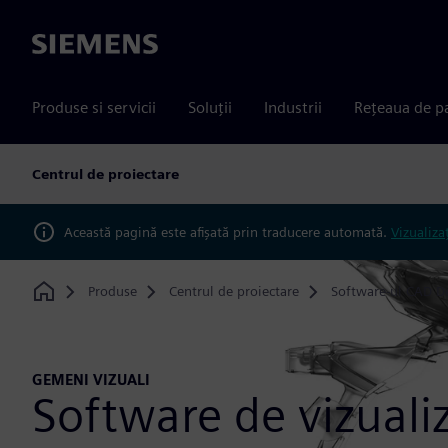
Siemens
Produse si servicii
Soluții
Industrii
Rețeaua de p
Centrul de proiectare
Această pagină este afișată prin traducere automată.
Vizualiza
Produse
Centrul de proiectare
Software-ul CAD D
Home
GEMENI VIZUALI
Software de vizuali