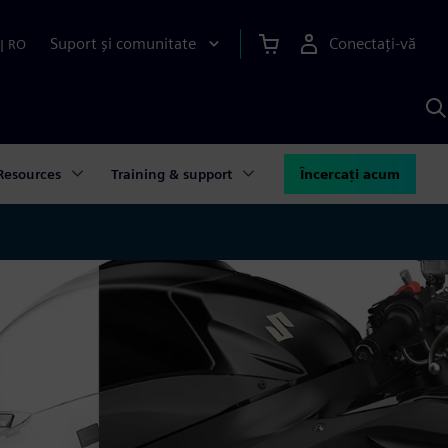
Suport și comunitate
Conectați-vă
|
RO
C
c
S
Resources
Training & support
Încercați acum