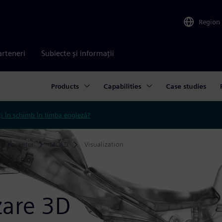
Region
arteneri
Subiecte și informații
Products
Capabilities
Case studies
ți în schimb în limba engleză?
esigncenter
MCAD
Visualization
zare 3D