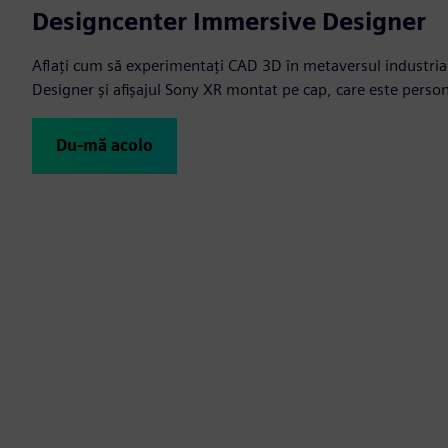
Designcenter Immersive Designer
Aflați cum să experimentați CAD 3D în metaversul industri
Designer și afișajul Sony XR montat pe cap, care este perso
Du-mă acolo