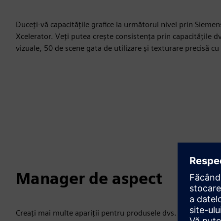
Duceți-vă capacitățile grafice la următorul nivel prin Sieme
Xcelerator. Veți putea crește consistența prin capacitățile d
vizuale, 50 de scene gata de utilizare și texturare precisă c
Manager de aspect
Creați mai multe apariții pentru produsele dvs. folosind difer