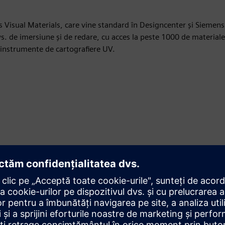
ns Visual Materials, care vine standard în Designcenter și Siemens
vs. de imersiune și de redare, cu acces la peste 1000 de materiale
u instrumente de cartografiere UV.
ite materiale și texturi și salvați-le folosind Appearance