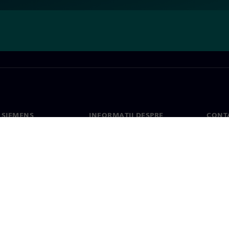
 SIEMENS
INFORMAȚII DESPRE
CONT
COMPANIE
noi
Conta
Compania
erea
Sediil
Relațiile cu investitorii
presă
Strategie