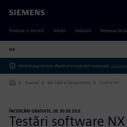
Siemens
Produse si servicii
Soluții
Industrii
Rețeaua de p
NX
Această pagină este afișată prin traducere automată.
Vizualiza
Produse
NX CAM și Designcenter
Studiile NX
Home
ÎNCERCĂRI GRATUITE, DE 30 DE ZILE
Testări software 