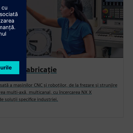
ări de fabricație
tă a mașinilor CNC și roboților, de la frezare și strunjire
rea multi-axă, multicanal, cu încercarea NX X
 soluții specifice industriei.