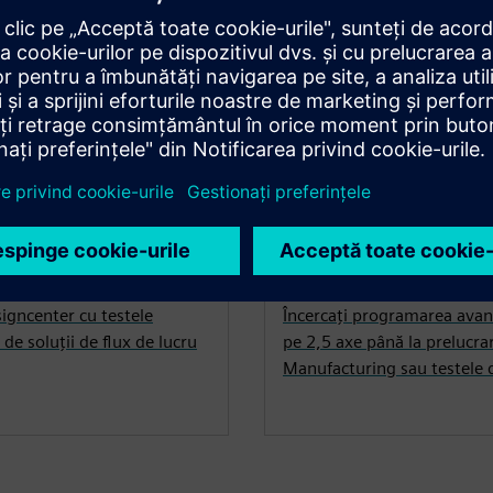
NX pentru încerc
signcenter cu testele
Încercați programarea avansa
de soluții de flux de lucru
pe 2,5 axe până la prelucra
Manufacturing sau testele de