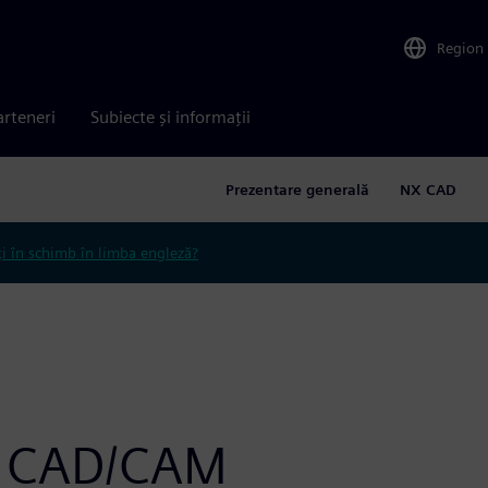
Region
arteneri
Subiecte și informații
Prezentare generală
NX CAD
ți în schimb în limba engleză?
NX CAD/CAM