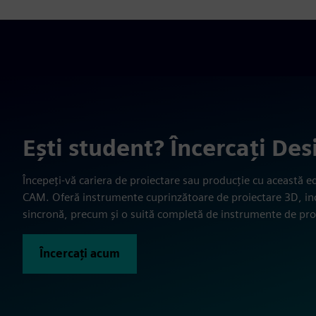
Ești student? Încercați De
Începeți-vă cariera de proiectare sau producție cu această e
CAM. Oferă instrumente cuprinzătoare de proiectare 3D, inc
sincronă, precum și o suită completă de instrumente de p
Încercați acum