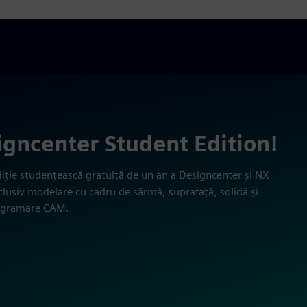
signcenter Student Edition!
diție studențească gratuită de un an a Designcenter și NX
lusiv modelare cu cadru de sârmă, suprafață, solidă și
rogramare CAM.