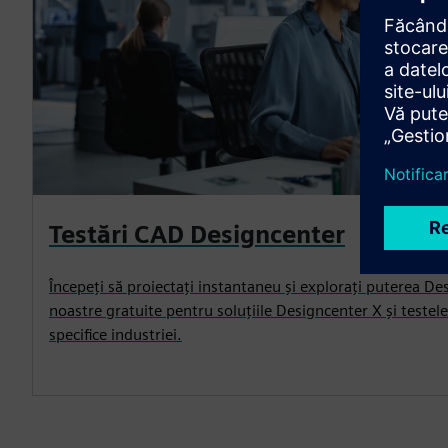
Testări CAD Designcenter
Începeți să proiectați instantaneu și explorați puterea De
noastre gratuite pentru soluțiile Designcenter X și testele 
specifice industriei.