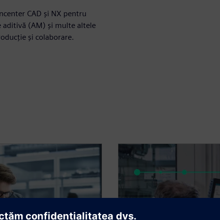
igncenter CAD și NX pentru
aditivă (AM) și multe altele
oducție și colaborare.