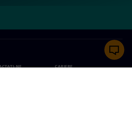
ACTAȚI-NE
CARIERE
ct
Locuri de muncă și cariere
e la nivel mondial
Poziții deschise