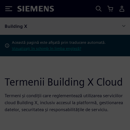
Siemens
Building X
Această pagină este afișată prin traducere automată.
Vizualizați în schimb în limba engleză?
Termenii Building X Cloud
Termeni și condiții care reglementează utilizarea serviciilor
cloud Building X, inclusiv accesul la platformă, gestionarea
datelor, securitatea și responsabilitățile de serviciu.