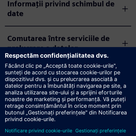
Informații privind schimbul de
date
Comutarea între serviciile de
prelucrare a datelor
Documentație
Vă rugăm să contactați
Centrul de asistență
.