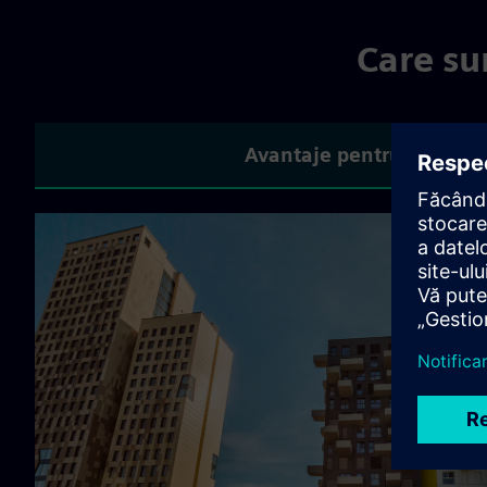
Care su
Avantaje pentru compani