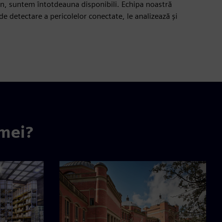
 an, suntem întotdeauna disponibili. Echipa noastră
de detectare a pericolelor conectate, le analizează și
rmei?