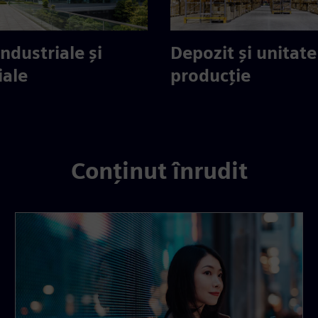
industriale și
Depozit și unitate
iale
producție
Conținut înrudit