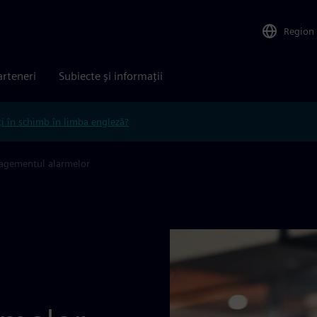
Region
arteneri
Subiecte și informații
ți în schimb în limba engleză?
gementul alarmelor