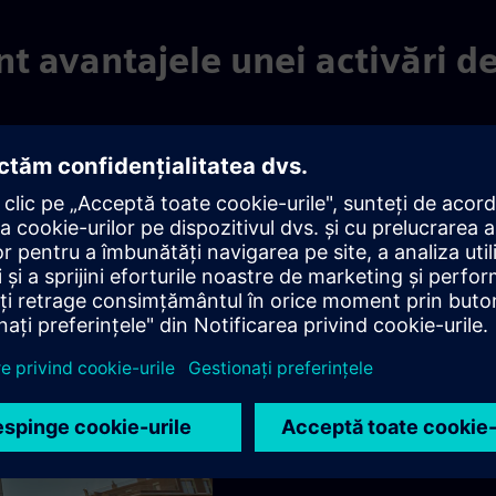
nt avantajele unei activări d
i
Avant
Avantaje pentru
Soluție eficientă din pun
și orientările necesare
Acțiune imediată și limi
pompieri/poliție
Cea mai bună protecție po
compania
Un sentiment de responsa