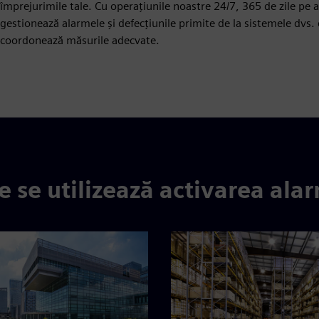
împrejurimile tale. Cu operațiunile noastre 24/7, 365 de zile pe
gestionează alarmele și defecțiunile primite de la sistemele dvs. 
coordonează măsurile adecvate.
 se utilizează activarea ala