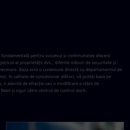
e fundamentală pentru succesul și continuitatea afacerii
ricol al proprietății dvs., diferite măsuri de securitate și
fi necesare. Baza este o conexiune directă cu departamentul de
oi, în calitate de concesionar alături, vă puteți baza pe
, o alarmă de efracție sau o modificare a stării de
abil și sigur către centrul de control dorit.