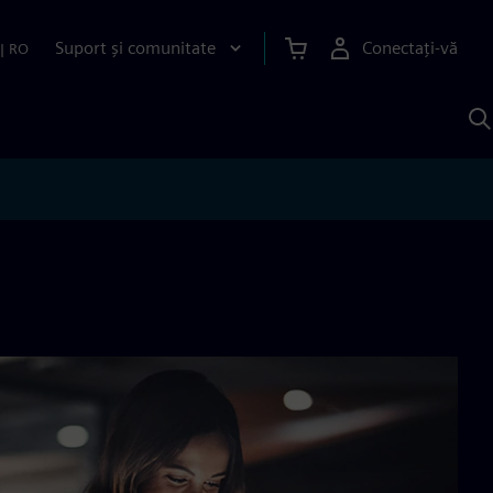
Suport și comunitate
Conectați-vă
|
RO
C
c
S