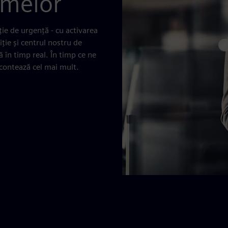
melor
ție de urgență - cu activarea
iție și centrul nostru de
ă în timp real. În timp ce ne
contează cel mai mult.