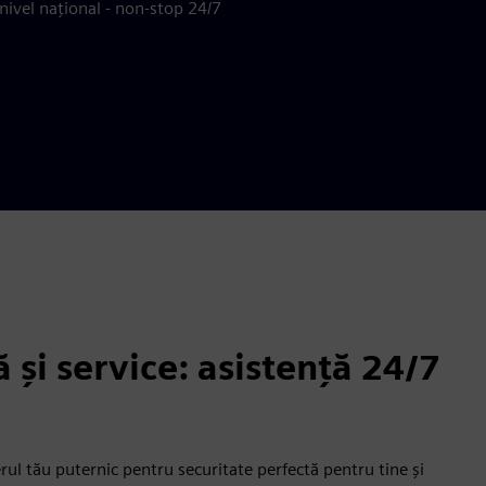
 nivel național - non-stop 24/7
 și service: asistență 24/7
rul tău puternic pentru securitate perfectă pentru tine și