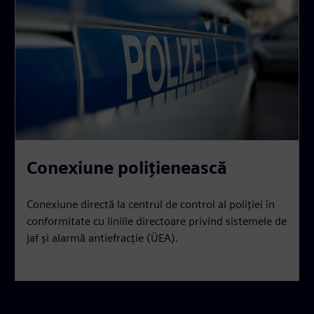
Conexiune polițienească
Conexiune directă la centrul de control al poliției în
conformitate cu liniile directoare privind sistemele de
jaf și alarmă antiefracție (ÜEA).