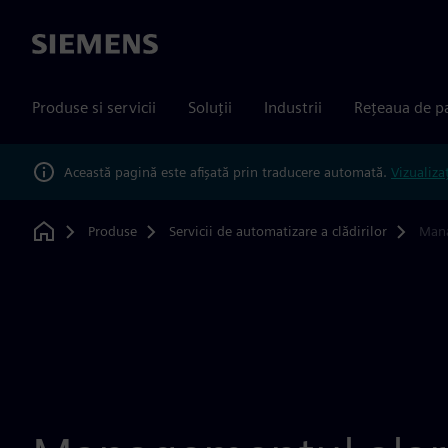
Siemens
Produse si servicii
Soluții
Industrii
Rețeaua de p
Această pagină este afișată prin traducere automată.
Vizualiza
Produse
Servicii de automatizare a clădirilor
Mana
Home