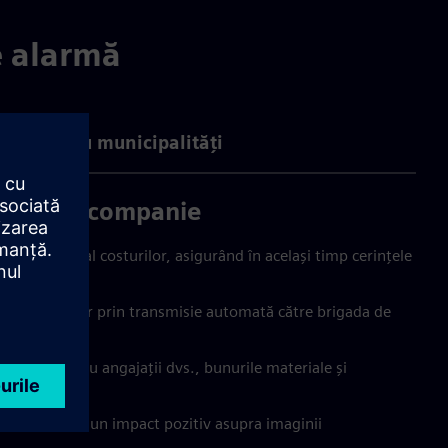
e alarmă
aje pentru municipalități
 tine ca companie
ct de vedere al costurilor, asigurând în același timp cerințele
tarea daunelor prin transmisie automată către brigada de
sibilă pentru angajații dvs., bunurile materiale și
bilitate are un impact pozitiv asupra imaginii