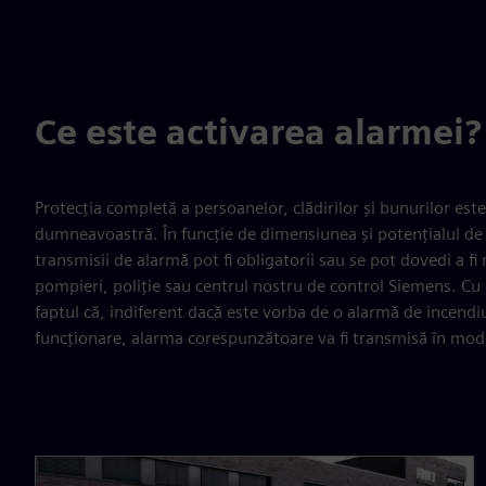
Ce este activarea alarmei?
Protecția completă a persoanelor, clădirilor și bunurilor est
dumneavoastră. În funcție de dimensiunea și potențialul de pe
transmisii de alarmă pot fi obligatorii sau se pot dovedi a 
pompieri, poliție sau centrul nostru de control Siemens. Cu n
faptul că, indiferent dacă este vorba de o alarmă de incendiu
funcționare, alarma corespunzătoare va fi transmisă în mod fi