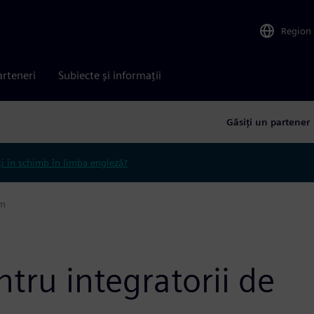
Region
arteneri
Subiecte și informații
Găsiți un partener
ți în schimb în limba engleză?
em
ntru integratorii de