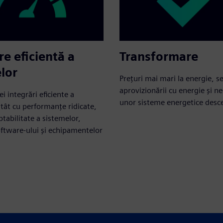
re eficientă a
Transformare
lor
Prețuri mai mari la energie, s
aprovizionării cu energie și n
ei integrări eficiente a
unor sisteme energetice desce
atât cu performanțe ridicate,
ptabilitate a sistemelor,
oftware-ului și echipamentelor