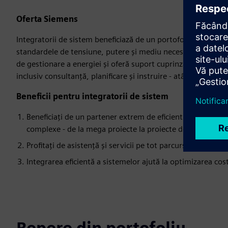
Oferta Siemens
Integratorii de sistem beneficiază de un portofoliu complet c
standardele de tensiune, putere și mediu necesare. Siemens of
de gestionare a energiei și oferă suport cuprinzător bazat 
inclusiv consultanță, planificare și instruire - atât digitală, 
Beneficii pentru integratorii de sistem
Beneficiați de un partener extrem de eficient și experimen
complexe - de la mega proiecte la proiecte de sisteme en
Profitați de asistență și servicii pe tot parcursul ciclului de
Integrarea eficientă a sistemelor ajută la optimizarea cost
Repere din portofoliu