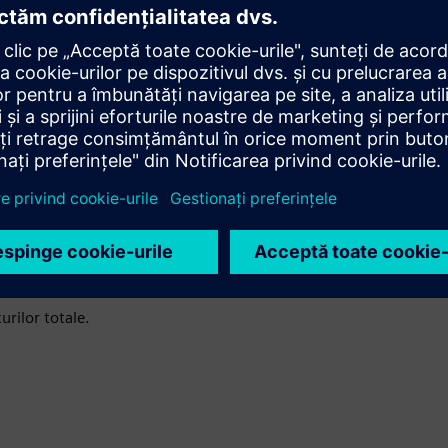
onceput pentru a satisface cerințele lor specifice, cum ar fi
eră soluții flexibile și personalizate pentru toate cerințele
pe gestionarea cu succes dovedită a proiectelor complexe,
cât și convențională.
tat, cu o lungă tradiție de a gestiona cu succes proiecte
ergetice descentralizate.
 viață al integrării.
urilor totale.