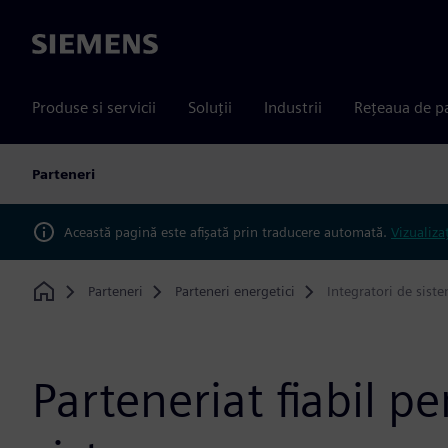
Siemens
Produse si servicii
Soluții
Industrii
Rețeaua de p
Parteneri
Această pagină este afișată prin traducere automată.
Vizualiza
Parteneri
Parteneri energetici
Integratori de sist
Home
Parteneriat fiabil pe