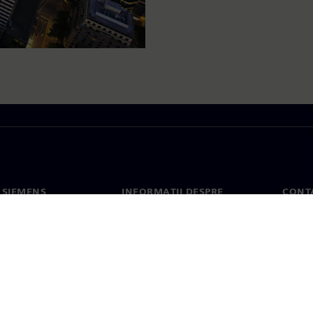
 SIEMENS
INFORMAȚII DESPRE
CONT
COMPANIE
noi
Conta
Compania
erea
Sediil
Relațiile cu investitorii
presă
Strategie