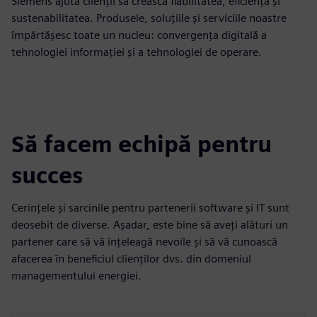
Siemens ajută clienții să crească fiabilitatea, eficiența și
sustenabilitatea. Produsele, soluțiile și serviciile noastre
împărtășesc toate un nucleu: convergența digitală a
tehnologiei informației și a tehnologiei de operare.
Să facem echipă pentru
succes
Cerințele și sarcinile pentru partenerii software și IT sunt
deosebit de diverse. Așadar, este bine să aveți alături un
partener care să vă înțeleagă nevoile și să vă cunoască
afacerea în beneficiul clienților dvs. din domeniul
managementului energiei.