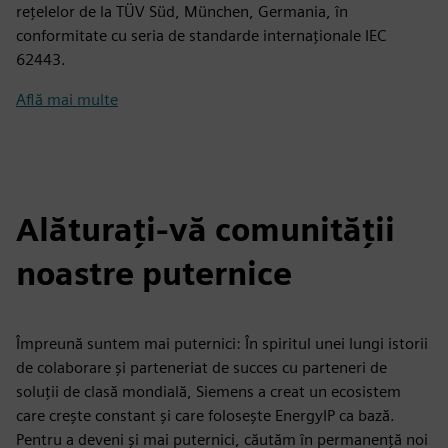
rețelelor de la TÜV Süd, München, Germania, în
conformitate cu seria de standarde internaționale IEC
62443.
Află mai multe
Alăturați-vă comunității
noastre puternice
Împreună suntem mai puternici: În spiritul unei lungi istorii
de colaborare și parteneriat de succes cu parteneri de
soluții de clasă mondială, Siemens a creat un ecosistem
care crește constant și care folosește EnergyIP ca bază.
Pentru a deveni și mai puternici, căutăm în permanență noi