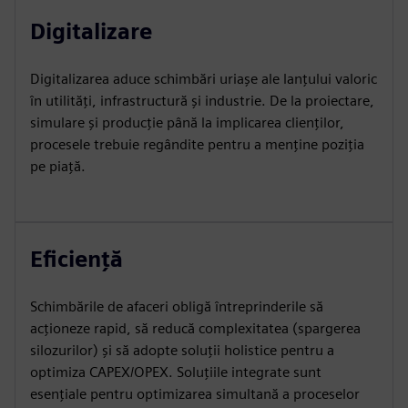
Digitalizare
Digitalizarea aduce schimbări uriașe ale lanțului valoric
în utilități, infrastructură și industrie. De la proiectare,
simulare și producție până la implicarea clienților,
procesele trebuie regândite pentru a menține poziția
pe piață.
Eficiență
Schimbările de afaceri obligă întreprinderile să
acționeze rapid, să reducă complexitatea (spargerea
silozurilor) și să adopte soluții holistice pentru a
optimiza CAPEX/OPEX. Soluțiile integrate sunt
esențiale pentru optimizarea simultană a proceselor