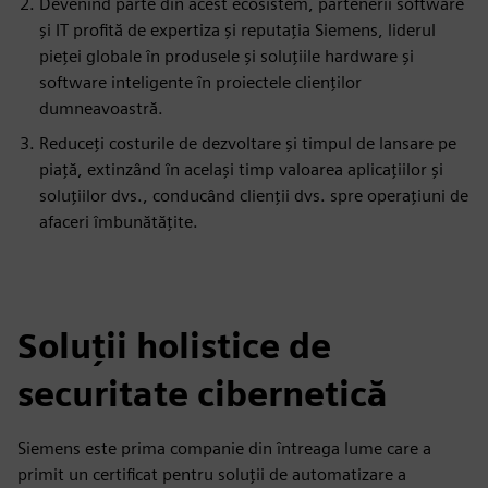
Devenind parte din acest ecosistem, partenerii software
și IT profită de expertiza și reputația Siemens, liderul
pieței globale în produsele și soluțiile hardware și
software inteligente în proiectele clienților
dumneavoastră.
Reduceți costurile de dezvoltare și timpul de lansare pe
piață, extinzând în același timp valoarea aplicațiilor și
soluțiilor dvs., conducând clienții dvs. spre operațiuni de
afaceri îmbunătățite.
Soluții holistice de
securitate cibernetică
Siemens este prima companie din întreaga lume care a
primit un certificat pentru soluții de automatizare a