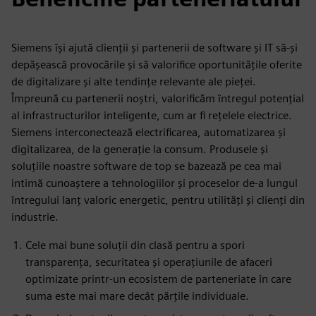
Siemens își ajută clienții și partenerii de software și IT să-și
depășească provocările și să valorifice oportunitățile oferite
de digitalizare și alte tendințe relevante ale pieței.
Împreună cu partenerii noștri, valorificăm întregul potențial
al infrastructurilor inteligente, cum ar fi rețelele electrice.
Siemens interconectează electrificarea, automatizarea și
digitalizarea, de la generație la consum. Produsele și
soluțiile noastre software de top se bazează pe cea mai
intimă cunoaștere a tehnologiilor și proceselor de-a lungul
întregului lanț valoric energetic, pentru utilități și clienți din
industrie.
Cele mai bune soluții din clasă pentru a spori
transparența, securitatea și operațiunile de afaceri
optimizate printr-un ecosistem de parteneriate în care
suma este mai mare decât părțile individuale.