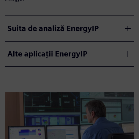
Suita de analiză EnergyIP
Alte aplicații EnergyIP