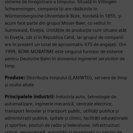
sisteme de înregistrare a timpului. Situată în Villingen-
Schwenningen, compania își are rădăcinile în
Württembergische Uhrenfabrik Bürk, fondată în 1855, și
acum face parte din grupul Moser-Baer, cu sediul în
Sumiswald, Elveția. Unitățile de producție sunt situate atât
în Elveția, cât și în Republica Cehă, iar grupul de companii
are în prezent un total de aproximativ 475 de angajați. Din
1999, BÜRK MOBATIME este singurul furnizor de sisteme
pentru Deutsche Bahn în domeniul ingineriei serviciilor de
timp.
Produse:
Distribuția timpului (LAN/WTD), servere de timp
și multe altele
Principalele industrii:
Industria auto, tehnologie de
automatizare, inginerie mecanică, centrale electrice,
transport feroviar și transport public, utilități publice și
administrații publice, spitale și clinici, facilități educaționale
și sportive, posturi de radio și televiziune, infrastructuri
critice, aerospațială, autorități și organizații cu sarcini de