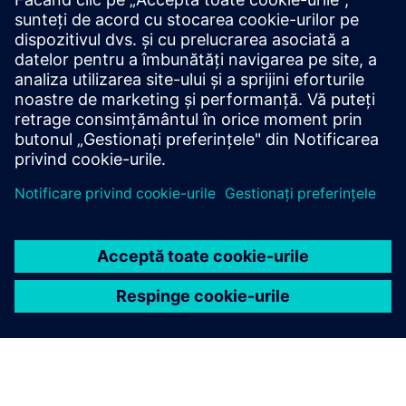
Pentru a răspunde nevoilor de standardizare ale
utilizatorilor Arm, a fost lansat programul Arm®
SystemReady pentru a sprijini o gamă largă de
parteneri din ecosistemul centrelor de date.