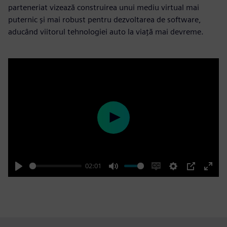
parteneriat vizează construirea unui mediu virtual mai
puternic și mai robust pentru dezvoltarea de software,
aducând viitorul tehnologiei auto la viață mai devreme.
Play
02:01
Play
Mute
Enable
Settings
PIP
Enter
captions
fulls