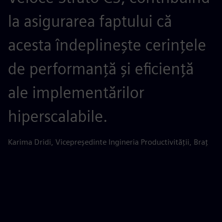
la asigurarea faptului că
f
acesta îndeplinește cerințele
ș
de performanță și eficiență
A
ale implementărilor
A
hiperscalabile.
e
a
Karima Dridi, Vicepreședinte Ingineria Productivității, Braț
d
Ph
Br