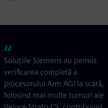
Soluțiile Siemens au permis
S
verificarea completă a
a
procesorului Arm AGI la scară,
b
folosind mai multe turnuri ale
p
Veloce Strato CS, contribuind
m