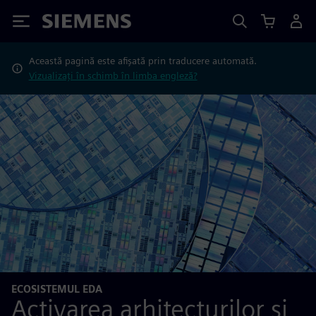
Siemens
Această pagină este afișată prin traducere automată.
Vizualizați în schimb în limba engleză?
ECOSISTEMUL EDA
Activarea arhitecturilor și