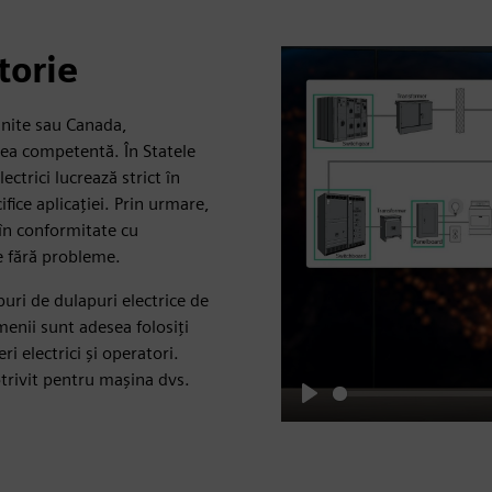
torie
 Unite sau Canada,
tea competentă. În Statele
ectrici lucrează strict în
fice aplicației. Prin urmare,
 în conformitate cu
e fără probleme.
puri de dulapuri electrice de
menii sunt adesea folosiți
ri electrici și operatori.
otrivit pentru mașina dvs.
Play