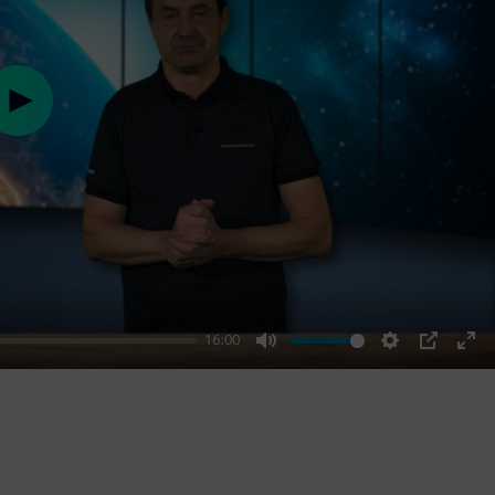
Play
16:00
Mute
Settings
PIP
Ent
ful