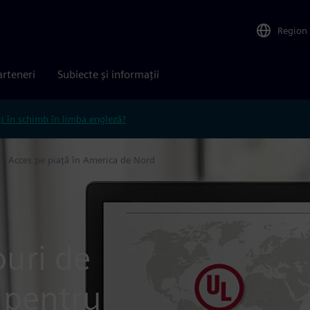
Region
arteneri
Subiecte și informații
ți în schimb în limba engleză?
Acces pe piață în America de Nord
uri de
 pentru