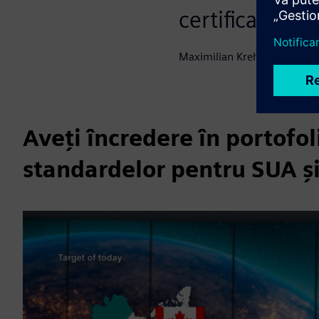
certificate UL.
Maximilian Krehan, Expert 
Aveți încredere în portofo
standardelor pentru SUA ș