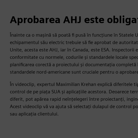
Aprobarea AHJ este obliga
Înainte ca o mașină să poată fi pusă în funcțiune în Statele
echipamentul său electric trebuie să fie aprobat de autorita
Unite, acesta este AHJ, iar în Canada, este ESA. Inspectorii el
conformitate cu normele, codurile și standardele locale speci
planificarea corectă a proiectului și documentația completă
standardele nord-americane sunt cruciale pentru o aprobar
În videoclip, expertul Maximilian Krehan explică diferitele ti
control de pe piața SUA și aplicațiile acestora. Deoarece ter
diferit, pot apărea rapid neînțelegeri între proiectanți, ingine
Acest videoclip vă va ajuta să selectați dulapul de control p
sau aplicația clientului.