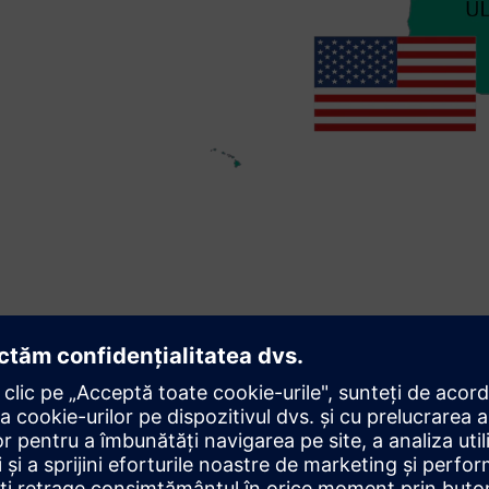
 toate standardele de siguranță
e autoritățile nord-americane es
ponentele utilizate în SUA trebu