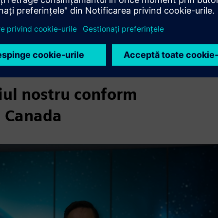
tehnic, Siemens AG
liul nostru conform
i Canada