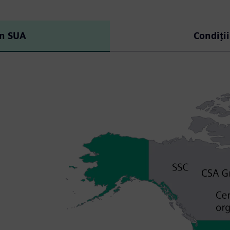
in SUA
Condiți