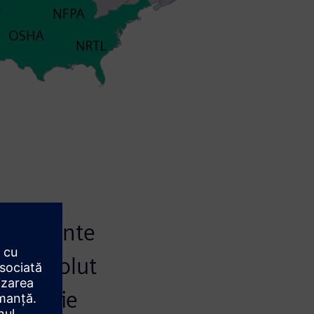
 relevante
te absolut
ie să fie