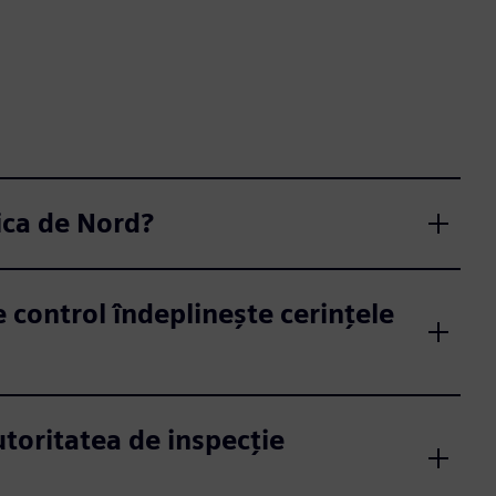
ica de Nord?
 control îndeplinește cerințele
toritatea de inspecție