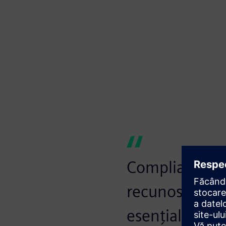
Compliance cu
recunoscute d
esențială. Com