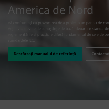
America de Nord
Vă confruntați cu provocarea de a proiecta un panou de co
Veți avea nevoie de cunoștințe de bază, deoarece standard
reglementările și practicile diferă fundamental de cele de pe 
standardele IEC.
Descărcați manualul de referință
Contactaț