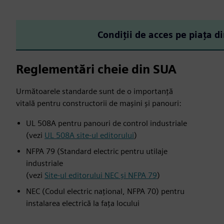
Condiții de acces pe piața d
Reglementări cheie din SUA
Următoarele standarde sunt de o importanță
vitală pentru constructorii de mașini și panouri:
UL 508A pentru panouri de control industriale
(vezi
UL 508A site-ul editorului
)
NFPA 79 (Standard electric pentru utilaje
industriale
(vezi
Site-ul editorului NEC și NFPA 79
)
NEC (Codul electric național, NFPA 70) pentru
instalarea electrică la fața locului