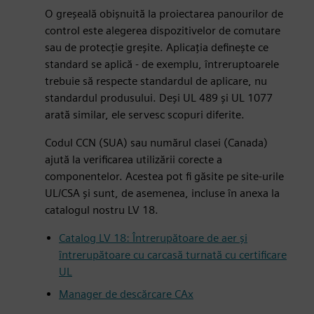
O greșeală obișnuită la proiectarea panourilor de
control este alegerea dispozitivelor de comutare
sau de protecție greșite. Aplicația definește ce
standard se aplică - de exemplu, întreruptoarele
trebuie să respecte standardul de aplicare, nu
standardul produsului. Deși UL 489 și UL 1077
arată similar, ele servesc scopuri diferite.
Codul CCN (SUA) sau numărul clasei (Canada)
ajută la verificarea utilizării corecte a
componentelor. Acestea pot fi găsite pe site-urile
UL/CSA și sunt, de asemenea, incluse în anexa la
catalogul nostru LV 18.
er
Catalog LV 18: Întrerupătoare de aer și
lscreen
întrerupătoare cu carcasă turnată cu certificare
UL
Manager de descărcare CAx