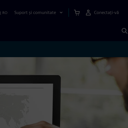
Suport și comunitate
Conectați-vă
|
RO
C
c
S