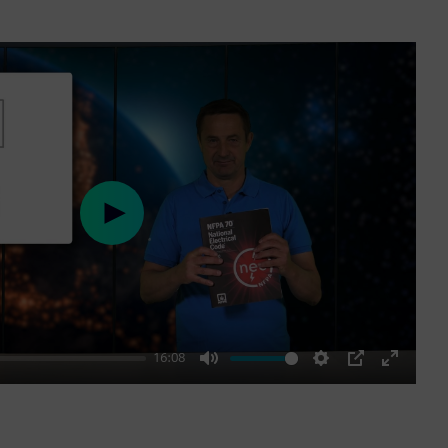
Play
16:08
Mute
Settings
PIP
Enter
fullscre