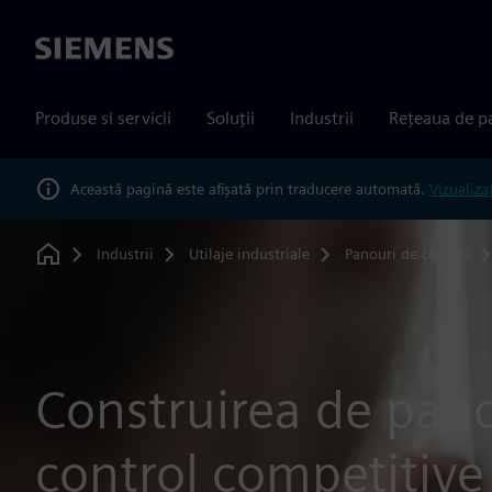
Siemens
Produse si servicii
Soluții
Industrii
Rețeaua de p
Această pagină este afișată prin traducere automată.
Vizualiza
Industrii
Utilaje industriale
Panouri de control
Home
Construirea de pano
control competitive