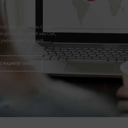
ntrol pentru SUA sau Canada?
ele precum UL 508A sau CSA,
piețele care utilizează
i experții noștri