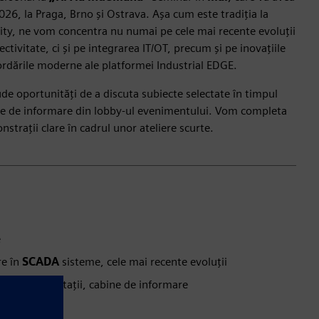
26, la Praga, Brno și Ostrava. Așa cum este tradiția la
ity, ne vom concentra nu numai pe cele mai recente evoluții
nectivitate, ci și pe integrarea IT/OT, precum și pe inovațiile
ordările moderne ale platformei Industrial EDGE.
de oportunități de a discuta subiecte selectate în timpul
ele de informare din lobby-ul evenimentului. Vom completa
nstrații clare în cadrul unor ateliere scurte.
e
re în
SCADA
sisteme, cele mai recente evoluții
afea/consultații, cabine de informare
industriale