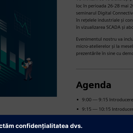
loc în perioada 26-28 mai 20
seminarul Digital Connectiv
în rețelele industriale și co
în vizualizarea SCADA și ab
Evenimentul nostru va inclu
micro-atelierelor și la mes
prezentările în sine cu demo
Agenda
9:00 — 9:15 Introducer
9:15 — 10:15 Introduce
10:15 — 10:45 Pauză de c
10:45 — 11:45
Rețele 