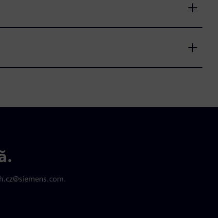
ă.
osah.cz@siemens.com.