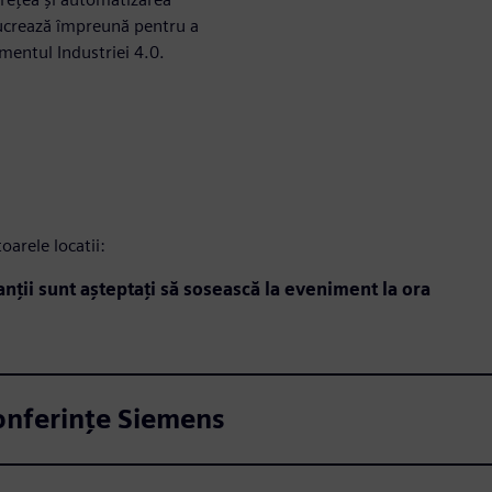
lucrează împreună pentru a
entul Industriei 4.0.
arele locatii:
anții sunt așteptați să sosească la eveniment la ora
Conferințe Siemens