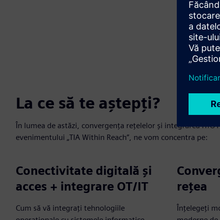
La ce să te aștepți?
În lumea de astăzi, convergența rețelelor și integrarea IT/OT 
evenimentului „TIA Within Reach”, ne vom concentra pe:
Conectivitate digitală și
Converg
acces + integrare OT/IT
rețea
Cum să vă integrați tehnologiile
Înțelegeți m
operaționale cu sistemele informatice
moderne de 