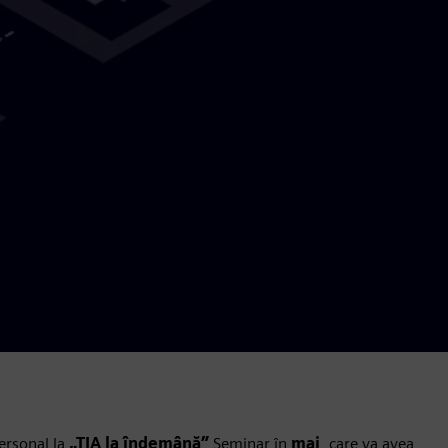
personal la
„TIA la îndemână”
Seminar în
mai
, care va avea