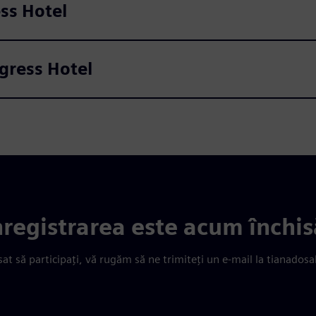
ss Hotel
gress Hotel
nregistrarea este acum închis
sat să participați, vă rugăm să ne trimiteți un e-mail la tianad