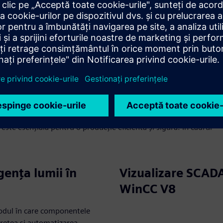
11:45 — 12:15 Pauză de c
12:15 — 13:15 Conectivita
13:15 Concluzie și prânz
este esențială pentru o producție eficientă și sigură. În cadrul
ența lumii în
Vizualizare SCAD
WinCC V8
odul în care componentele
rețea și automatizarea