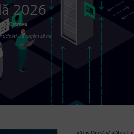
ală 2026
rno, Ostrava
rticipați, vă rugăm să ne
Vă invităm să vă alăturați 