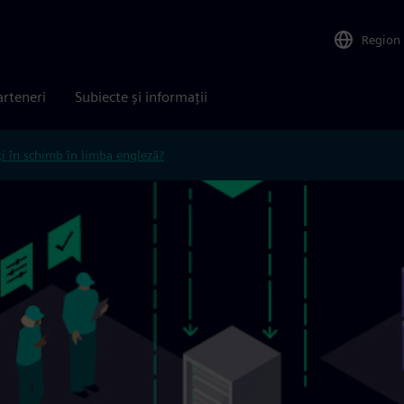
Region
arteneri
Subiecte și informații
ți în schimb în limba engleză?