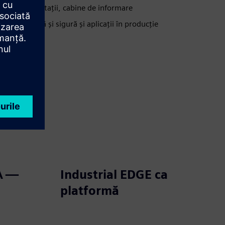
afea/consultaţii, cabine de informare
te eficientă și sigură și aplicații în producție
A —
Industrial EDGE ca
platformă