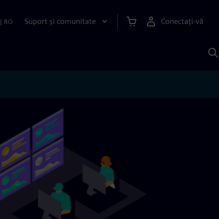
Suport și comunitate
Conectați-vă
|
RO
C
c
S