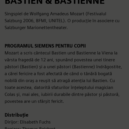
BASTIEN & BASTIENNE
Singspiel de Wolfgang Amadeus Mozart (Festivalul
Salzburg 2006, BFMI, UNITEL). O producție în asociere cu
Salzburger Marionettentheater.
PROGRAMUL SIEMENS PENTRU COPII
Mozart a scris cântecul Bastien und Bastienne la Viena la
vârsta fragedă de 12 ani, spunând povestea unei tinere
păstori (Bastien) și a unei păstori (Bastienne) îndrăgostite,
a cărei fericire a fost afectată de când o tânără bogată
nobilă din oraș a reușit să atragă atenția lui Bastien. Cu
toate acestea, datorită sfaturilor înțeleptului magician
Colas și, mai ales, iubirii durabile dintre păstor și păstoră,
povestea are un sfârșit fericit.
Distribuție
Dirijor: Elisabeth Fuchs
Regizor: Thomas Reichert