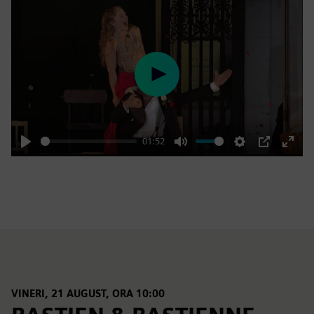
Play
01:52
Play
Mute
Settings
PIP
Enter
fulls
VINERI, 21 AUGUST, ORA 10:00