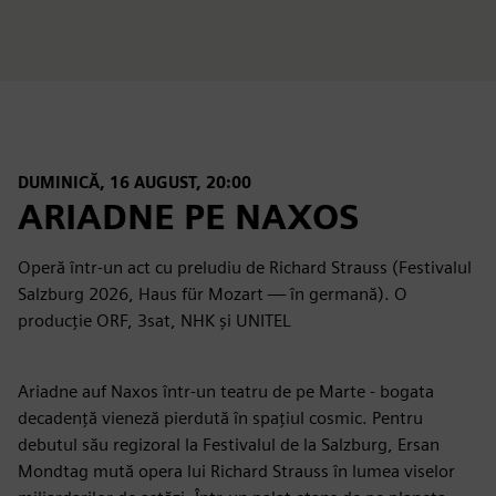
DUMINICĂ, 16 AUGUST, 20:00
ARIADNE PE NAXOS
Operă într-un act cu preludiu de Richard Strauss (Festivalul
Salzburg 2026, Haus für Mozart — în germană). O
producție ORF, 3sat, NHK și UNITEL
Ariadne auf Naxos într-un teatru de pe Marte - bogata
decadență vieneză pierdută în spațiul cosmic. Pentru
debutul său regizoral la Festivalul de la Salzburg, Ersan
Mondtag mută opera lui Richard Strauss în lumea viselor