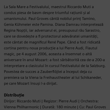
La Sala Mare a Festivalului, maestrul Riccardo Muti a
condus piesa de basm despre triumful rațiunii și al
umanismului. Paul Groves cântă nobilul prinț Tamino,
Genia Kühmeier este Pamina. Diana Damrau interpretează
Regina Nopții, iar adversarul ei, presupusul rău Sarastro,
care se dovedește a fi protectorul adevăratei umanități,
este cântat de magnificul René Pape. Când a fost ridicată
cortina pentru noua producție a lui Pierre Audi, Flautul
magic, pe 4 august 2006, aceasta a însemnat o altă
aniversare în anul Mozart: a fost sărbătorită cea de-a 200-a
interpretare a clasicului în cursul Festivalului de la Salzburg.
Povestea de succes a Zauberflöjtei a început deja cu
premiera sa la Viena la Freihaustheater al lui Schikaneder,
pe care Mozart însuși l-a dirijat.
Distribuție
Dirijor: Riccardo Muti | Regizor: Pierre Audi | Orchestra:
Vienna Philharmonic | Durată: 180 minute | Cu: Paul Groves