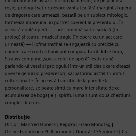
miliardarilor de astăzi. Într-un palat etanș de pe planeta
roșie, prologul satiric despre vanitatea fără margini și opera
de dragoste care urmează, bazată pe un subiect mitologic,
formează împreună un portret coerent al prezentului. În
această dublă operă — care combină satira socială (în
prolog) și teatrul muzical tragic (în opera cu un act care
urmează) — Hofmannsthal se angajează cu precizie cu
oameni care cred că banii pot cumpăra totul. Între timp,
Strauss compune „spectacolul de operă” festiv după
parlando-ul vesel al prologului într-un stil clasic care citează
diverse genuri și predecesori, sărbătorind astfel triumful
culturii înalte. În această tranziție de la parodie la
personalitate, se poate simți cu mare intensitate de ce
acumularea de bogăție și spiritul uman sunt două chestiuni
complet diferite.
Distribuție
Dirijor: Manfred Honeck | Regizor: Ersan Mondtag |
Orchestra: Vienna Philharmonic | Durată: 135 minute | Cu: