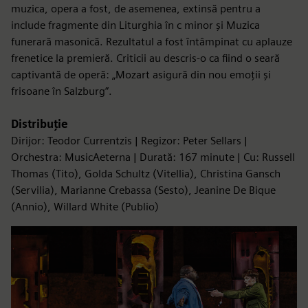
muzica, opera a fost, de asemenea, extinsă pentru a
include fragmente din Liturghia în c minor și Muzica
funerară masonică. Rezultatul a fost întâmpinat cu aplauze
frenetice la premieră. Criticii au descris-o ca fiind o seară
captivantă de operă: „Mozart asigură din nou emoții și
frisoane în Salzburg”.
Distribuție
Dirijor: Teodor Currentzis | Regizor: Peter Sellars |
Orchestra: MusicAeterna | Durată: 167 minute | Cu: Russell
Thomas (Tito), Golda Schultz (Vitellia), Christina Gansch
(Servilia), Marianne Crebassa (Sesto), Jeanine De Bique
(Annio), Willard White (Publio)