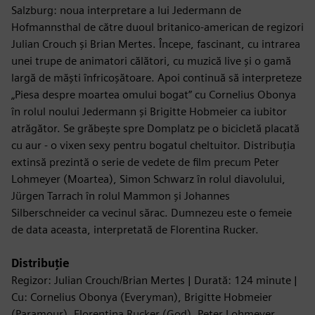
Salzburg: noua interpretare a lui Jedermann de
Hofmannsthal de către duoul britanico-american de regizori
Julian Crouch și Brian Mertes. Începe, fascinant, cu intrarea
unei trupe de animatori călători, cu muzică live și o gamă
largă de măști înfricoșătoare. Apoi continuă să interpreteze
„Piesa despre moartea omului bogat” cu Cornelius Obonya
în rolul noului Jedermann și Brigitte Hobmeier ca iubitor
atrăgător. Se grăbește spre Domplatz pe o bicicletă placată
cu aur - o vixen sexy pentru bogatul cheltuitor. Distribuția
extinsă prezintă o serie de vedete de film precum Peter
Lohmeyer (Moartea), Simon Schwarz în rolul diavolului,
Jürgen Tarrach în rolul Mammon și Johannes
Silberschneider ca vecinul sărac. Dumnezeu este o femeie
de data aceasta, interpretată de Florentina Rucker.
Distribuție
Regizor: Julian Crouch/Brian Mertes | Durată: 124 minute |
Cu: Cornelius Obonya (Everyman), Brigitte Hobmeier
(Paramour), Florentina Rucker (God), Peter Lohmeyer