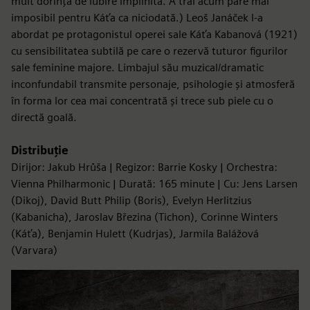
mult dorința de iubire împlinită. A trăi acum pare mai
imposibil pentru Káťa ca niciodată.) Leoš Janáček l-a
abordat pe protagonistul operei sale Káťa Kabanová (1921)
cu sensibilitatea subtilă pe care o rezervă tuturor figurilor
sale feminine majore. Limbajul său muzical/dramatic
inconfundabil transmite personaje, psihologie și atmosferă
în forma lor cea mai concentrată și trece sub piele cu o
directă goală.
Distribuție
Dirijor: Jakub Hrůša | Regizor: Barrie Kosky | Orchestra:
Vienna Philharmonic | Durată: 165 minute | Cu: Jens Larsen
(Dikoj), David Butt Philip (Boris), Evelyn Herlitzius
(Kabanicha), Jaroslav Březina (Tichon), Corinne Winters
(Káťa), Benjamin Hulett (Kudrjas), Jarmila Balážová
(Varvara)