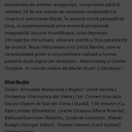
emoționale ale ambilor antagoniști, comprimate până în
ultimele 24 de ore înainte de semnarea condamnării la
moarte și executarea Mariei. În această scurtă perioadă de
timp, ei experimentează orice extremă emoțională
imaginabilă: bucurie triumfătoare, crize depresive,
introspecție chinuitoare, eliberare atentă și frica paralizantă
de moarte. Noua interpretare a lui Ulrich Rasche, care se
caracterizează printr-o conștientizare radicală a formei,
prezintă două regine ale cântecului - Kate Lindsey și Lisette
Oropesa - în rolurile stelare ale Mariei Stuart și Elisabeta I.
Distribuție
Dirijor: Antonello Manacorda | Regizor: Ulrich Rasche |
Orchestra: Filarmonica din Viena | Cor: Concert Asociația
Corului Operei de Stat din Viena | Durată: 138 minute | Cu:
Kate Lindsey (Elisabetta), Lisette Oropesa (Maria Stuarda),
Bekhzod Davronov (Roberto, Conte de Leicester), Aleksei
Kulagin (Giorgio Talbot), Thomas Lehman (Lord Guman)
Glielmo Cecil)