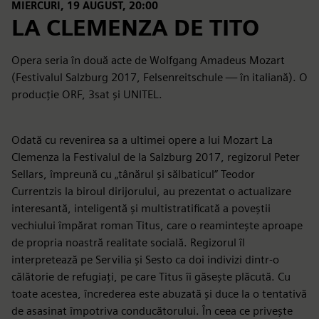
MIERCURI, 19 AUGUST, 20:00
LA CLEMENZA DE TITO
Opera seria în două acte de Wolfgang Amadeus Mozart
(Festivalul Salzburg 2017, Felsenreitschule — în italiană). O
producție ORF, 3sat și UNITEL.
Odată cu revenirea sa a ultimei opere a lui Mozart La
Clemenza la Festivalul de la Salzburg 2017, regizorul Peter
Sellars, împreună cu „tânărul și sălbaticul” Teodor
Currentzis la biroul dirijorului, au prezentat o actualizare
interesantă, inteligentă și multistratificată a poveștii
vechiului împărat roman Titus, care o reamintește aproape
de propria noastră realitate socială. Regizorul îl
interpretează pe Servilia și Sesto ca doi indivizi dintr-o
călătorie de refugiați, pe care Titus îi găsește plăcută. Cu
toate acestea, încrederea este abuzată și duce la o tentativă
de asasinat împotriva conducătorului. În ceea ce privește