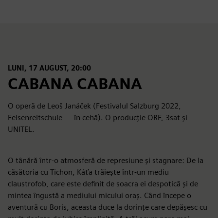
LUNI, 17 AUGUST, 20:00
CABANA CABANA
O operă de Leoš Janáček (Festivalul Salzburg 2022,
Felsenreitschule — în cehă). O producție ORF, 3sat și
UNITEL.
O tânără într-o atmosferă de represiune și stagnare: De la
căsătoria cu Tichon, Káťa trăiește într-un mediu
claustrofob, care este definit de soacra ei despotică și de
mintea îngustă a mediului micului oraș. Când începe o
aventură cu Boris, aceasta duce la dorințe care depășesc cu