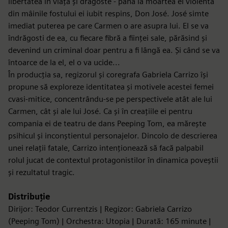
libertatea în viață și dragoste - până la moartea ei violentă
din mâinile fostului ei iubit respins, Don José. José simte
imediat puterea pe care Carmen o are asupra lui. El se va
îndrăgosti de ea, cu fiecare fibră a ființei sale, părăsind și
devenind un criminal doar pentru a fi lângă ea. Și când se va
întoarce de la el, el o va ucide...
În producția sa, regizorul și coregrafa Gabriela Carrizo își
propune să exploreze identitatea și motivele acestei femei
cvasi-mitice, concentrându-se pe perspectivele atât ale lui
Carmen, cât și ale lui José. Ca și în creațiile ei pentru
compania ei de teatru de dans Peeping Tom, ea mărește
psihicul și inconștientul personajelor. Dincolo de descrierea
unei relații fatale, Carrizo intenționează să facă palpabil
rolul jucat de contextul protagonistilor în dinamica poveștii
și rezultatul tragic.
Distribuție
Dirijor: Teodor Currentzis | Regizor: Gabriela Carrizo
(Peeping Tom) | Orchestra: Utopia | Durată: 165 minute |