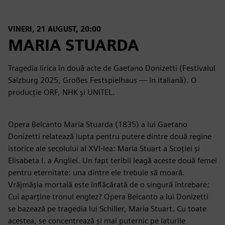
VINERI, 21 AUGUST, 20:00
MARIA STUARDA
Tragedia lirica în două acte de Gaetano Donizetti (Festivalul
Salzburg 2025, Großes Festspielhaus — în italiană). O
producție ORF, NHK și UNITEL.
Opera Belcanto Maria Stuarda (1835) a lui Gaetano
Donizetti relatează lupta pentru putere dintre două regine
istorice ale secolului al XVI-lea: Maria Stuart a Scoției și
Elisabeta I. a Angliei. Un fapt teribil leagă aceste două femei
pentru eternitate: una dintre ele trebuie să moară.
Vrăjmășia mortală este înflăcărată de o singură întrebare:
Cui aparține tronul englez? Opera Belcanto a lui Donizetti
se bazează pe tragedia lui Schiller, Maria Stuart. Cu toate
acestea, se concentrează și mai puternic pe laturile