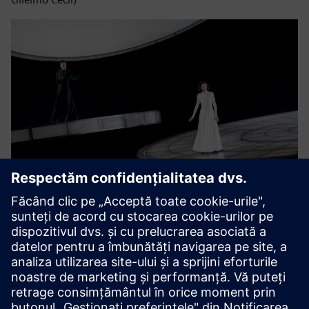
Elisabetta (Kate Lindsey) și Maria Stuarda (Lisette
Oropesa).