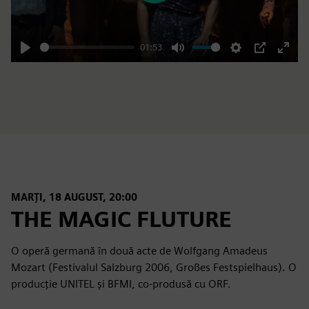
01:53
Play
Mute
Settings
PIP
Enter
fulls
MARȚI, 18 AUGUST, 20:00
THE MAGIC FLUTURE
O operă germană în două acte de Wolfgang Amadeus
Mozart (Festivalul Salzburg 2006, Großes Festspielhaus). O
producție UNITEL și BFMI, co-produsă cu ORF.