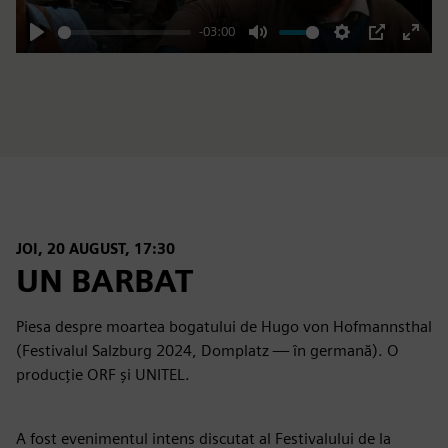
-03:00
Play
Mute
Settings
PIP
Enter
fulls
JOI, 20 AUGUST, 17:30
UN BARBAT
Piesa despre moartea bogatului de Hugo von Hofmannsthal
(Festivalul Salzburg 2024, Domplatz — în germană). O
producție ORF și UNITEL.
A fost evenimentul intens discutat al Festivalului de la