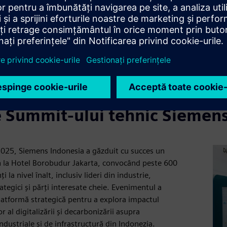
Mute
Settings
PIP
Ent
ful
e Summit-ului tehnic Siemens
2025, Siemens Indonesia a găzduit cu succes un
 la Hotel Borobudur Jakarta, convocând peste 600
i la nivel înalt, inclusiv lideri din industrie,
ategici și părți interesate cheie. Evenimentul a
platformă strategică pentru a explora impactul
 al digitalizării și decarbonizării asupra
ndustriale și de infrastructură din Indonezia.