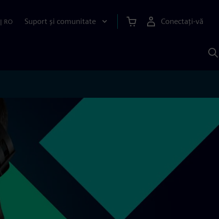
Suport și comunitate
Conectați-vă
|
RO
C
c
S