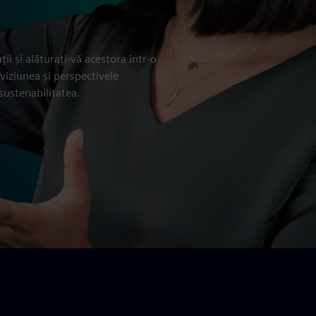
ii și alăturați-vă acestora într-o
 viziunea și perspectivele
sustenabilitatea.