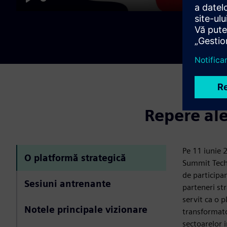
Play
Repere al
Pe 11 iunie 
O platformă strategică
Summit Tech
de participanț
Sesiuni antrenante
parteneri str
servit ca o 
Notele principale vizionare
transformator
sectoarelor i