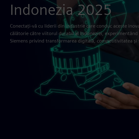
Indonezia 2025
Conectați-vă cu liderii din industrie care conduc aceste inovaț
călătorie către viitorul durabil al Indoneziei, experimentând
Siemens privind transformarea digitală, competitivitatea și 