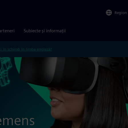
Region
arteneri
Subiecte și informații
ți în schimb în limba engleză?
iemens