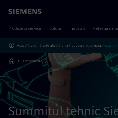
Siemens
Produse si servicii
Soluții
Industrii
Rețeaua de p
Această pagină este afișată prin traducere automată.
Vizualiza
Evenimente
Summitul tehnologic din Indonezia 2025
Home
Summitul tehnic S