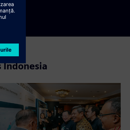
er
lscreen
 Indonesia