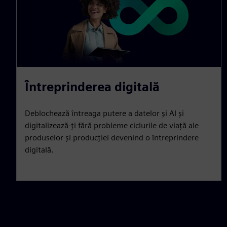
Întreprinderea digitală
Deblochează întreaga putere a datelor și AI și
digitalizează-ți fără probleme ciclurile de viață ale
produselor și producției devenind o întreprindere
digitală.