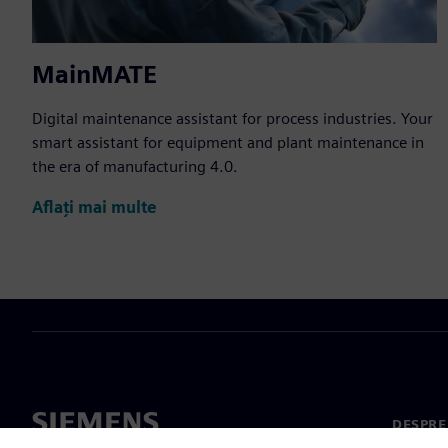
MainMATE
Digital maintenance assistant for process industries. Your
smart assistant for equipment and plant maintenance in
the era of manufacturing 4.0.
Aflați mai multe
DESPRE