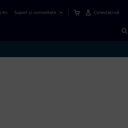
Suport și comunitate
Conectați-vă
|
RO
C
c
S