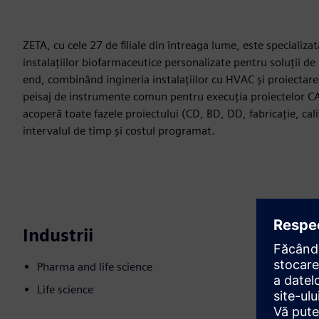
ZETA, cu cele 27 de filiale din întreaga lume, este specializat
instalațiilor biofarmaceutice personalizate pentru soluții de
end, combinând ingineria instalațiilor cu HVAC și proiectar
peisaj de instrumente comun pentru execuția proiectelor CAPE
acoperă toate fazele proiectului (CD, BD, DD, fabricație, calif
intervalul de timp și costul programat.
Industrii
Pharma and life science
Life science