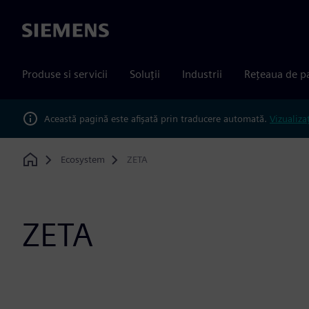
Siemens
Produse si servicii
Soluții
Industrii
Rețeaua de p
Această pagină este afișată prin traducere automată.
Vizualiza
Ecosystem
ZETA
Home
ZETA