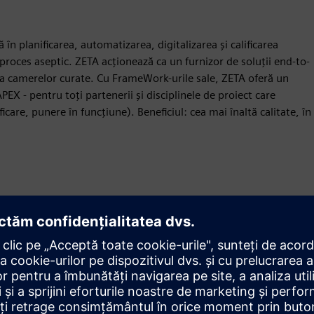
ă în planificarea, automatizarea, digitalizarea și calificarea
 proces aseptic. ZETA acționează ca un furnizor de soluții end-to-
ea camerelor curate. Cu FrameWork-urile sale, ZETA oferă un
X - pentru toți partenerii și disciplinele de proiect care
icare, punere în funcțiune). Beneficiul: cea mai înaltă calitate, în
Mișcare
Service
Oferă un serviciu pentru un produs/soluție Siemens
Xcelerator care ajută clientul să îl implementeze, să îl
integreze, să îl opereze sau să îl întrețină