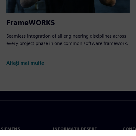
FrameWORKS
Seamless integration of all engineering disciplines across
every project phase in one common software framework.
Aflați mai multe
 SIEMENS
INFORMAȚII DESPRE
CONT