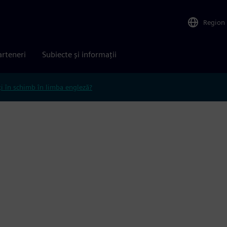
Region
arteneri
Subiecte și informații
ți în schimb în limba engleză?