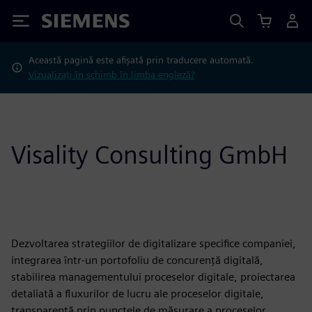
Siemens
Această pagină este afișată prin traducere automată.
Vizualizați în schimb în limba engleză?
Visality Consulting GmbH
Dezvoltarea strategiilor de digitalizare specifice companiei,
integrarea într-un portofoliu de concurență digitală,
stabilirea managementului proceselor digitale, proiectarea
detaliată a fluxurilor de lucru ale proceselor digitale,
transparență prin punctele de măsurare a proceselor