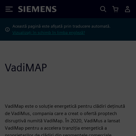
Siemens
Această pagină este afișată prin traducere automată.
Vizualizați în schimb în limba engleză?
VadiMAP
VadiMap este o soluție energetică pentru clădiri deținută
de VadiMus, compania care a creat o ofertă proptech
disruptivă numită VadiMap. În 2020, VadiMus a lansat
VadiMap pentru a accelera tranziția energetică a
proprietarilor de clădiri din segmentele comerciale,