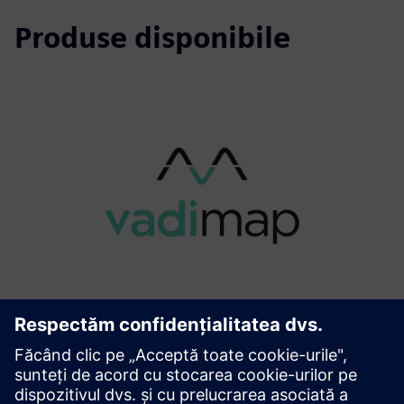
Produse disponibile
vadiMAP
Pentru proprietarii și operatorii clădirilor, VadiMap
simplifică substanțial tranziția energetică. Acesta permite