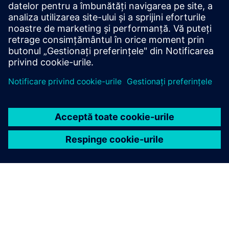
proprietarilor de clădiri să economisească costurile cu
energia (până la 30%), să obțină autonomie (până la 24/7)
și...
Aflați mai multe