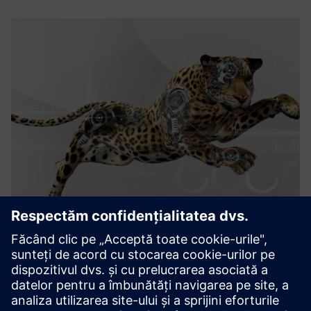
Uptime HARVEST
Soluții digitale pentru - Detectarea degradării și deteriorării
performanței și declanșarea comenzii pentru inspecție,
întreținere sau reparații pentru a preveni o defecțiune în