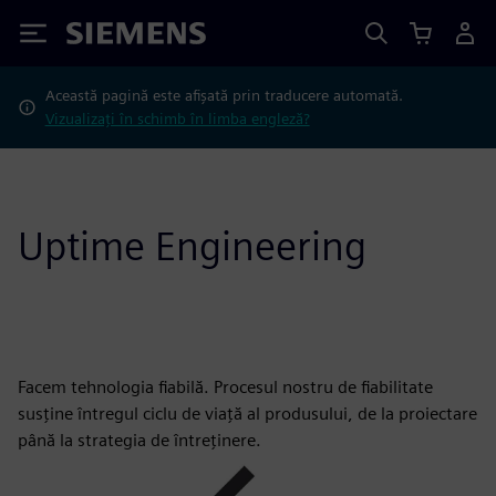
Siemens
Această pagină este afișată prin traducere automată.
Vizualizați în schimb în limba engleză?
Uptime Engineering
Facem tehnologia fiabilă. Procesul nostru de fiabilitate
susține întregul ciclu de viață al produsului, de la proiectare
până la strategia de întreținere.