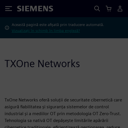
Siemens
Această pagină este afișată prin traducere automată.
Vizualizați în schimb în limba engleză?
TXOne Networks
TxOne Networks oferă soluții de securitate cibernetică care
asigură fiabilitatea și siguranța sistemelor de control
industrial și a mediilor OT prin metodologia OT Zero-Trust.
Tehnologia sa nativă OT depășește limitările apărării
cibernetice tradiționale, eficientizează gestionarea, reduce