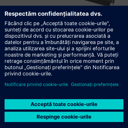
TXOne Portable Inspector
Portable Inspector este un instrument portabil, fără
instalare USB OT, care are scopul de a înarma operatorii OT
împotriva actelor rău intenționate.
Aflați mai multe