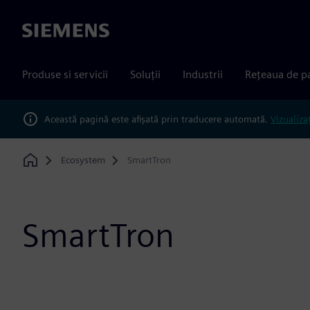
Siemens
Produse si servicii
Soluții
Industrii
Rețeaua de p
Această pagină este afișată prin traducere automată.
Vizualiza
Ecosystem
SmartTron
Home
SmartTron