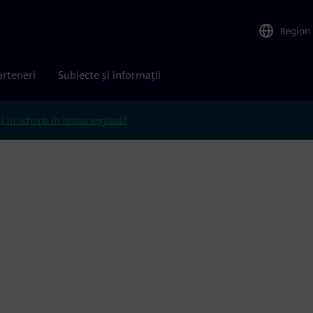
Region
arteneri
Subiecte și informații
ți în schimb în limba engleză?