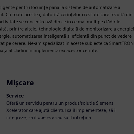
igente pentru locuințe până la sisteme de automatizare a
al. Cu toate acestea, datorită cerințelor crescute care rezultă din
tivitate se concentrează din ce în ce mai mult pe clădirile
sită, printre altele, tehnologie digitală de monitorizare a energiei
rgie, automatizarea inteligentă și eficientă din punct de vedere
 bazat pe cerere. Ne-am specializat în aceste subiecte ca SmartTRON
viață al clădirii în implementarea acestor cerințe.
Mișcare
Service
Oferă un serviciu pentru un produs/soluție Siemens
Xcelerator care ajută clientul să îl implementeze, să îl
integreze, să îl opereze sau să îl întrețină