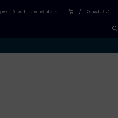
Suport și comunitate
Conectați-vă
|
RO
C
c
S