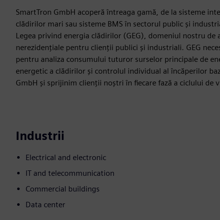
SmartTron GmbH acoperă întreaga gamă, de la sisteme intel
clădirilor mari sau sisteme BMS în sectorul public și industri
Legea privind energia clădirilor (GEG), domeniul nostru de ac
nerezidențiale pentru clienții publici și industriali. GEG nece
pentru analiza consumului tuturor surselor principale de ene
energetic a clădirilor și controlul individual al încăperilor
GmbH și sprijinim clienții noștri în fiecare fază a ciclului de 
Industrii
Electrical and electronic
IT and telecommunication
Commercial buildings
Data center