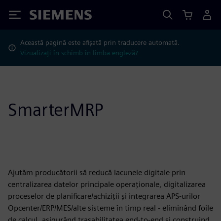
Siemens
Această pagină este afișată prin traducere automată.
Vizualizați în schimb în limba engleză?
SmarterMRP
Ajutăm producătorii să reducă lacunele digitale prin
centralizarea datelor principale operaționale, digitalizarea
proceselor de planificare/achiziții și integrarea APS-urilor
Opcenter/ERP/MES/alte sisteme în timp real - eliminând foile
de calcul, asigurând trasabilitatea end-to-end și construind