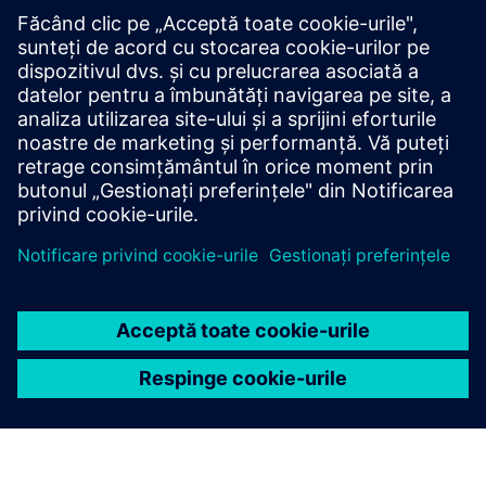
SmarterMRP
SmarterMRP, helps manufacturers improve planning,
procurement, and production decisions by connecting
master data, demand forecasting, work orders, purchasing
and BOM management with existing enterprise systems.
Aflați mai multe