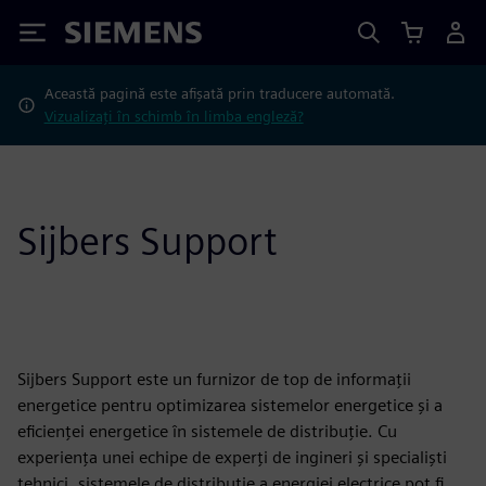
Siemens
Această pagină este afișată prin traducere automată.
Vizualizați în schimb în limba engleză?
Sijbers Support
Sijbers Support este un furnizor de top de informații
energetice pentru optimizarea sistemelor energetice și a
eficienței energetice în sistemele de distribuție. Cu
experiența unei echipe de experți de ingineri și specialiști
tehnici, sistemele de distribuție a energiei electrice pot fi