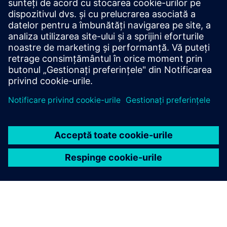
Build
Extinde sau construiește pe un produs/soluție Siemens
Xcelerator prin crearea unui produs nou sau creează o nouă
soluție pentru clienți prin integrarea produsului Siemens
Xcelerator și a produsului propriu