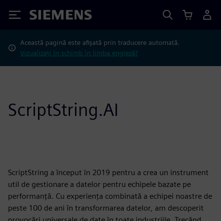
Siemens
Această pagină este afișată prin traducere automată.
Vizualizați în schimb în limba engleză?
ScriptString.AI
ScriptString a început în 2019 pentru a crea un instrument
util de gestionare a datelor pentru echipele bazate pe
performanță. Cu experiența combinată a echipei noastre de
peste 100 de ani în transformarea datelor, am descoperit
provocări universale de date în toate industriile. Trecând