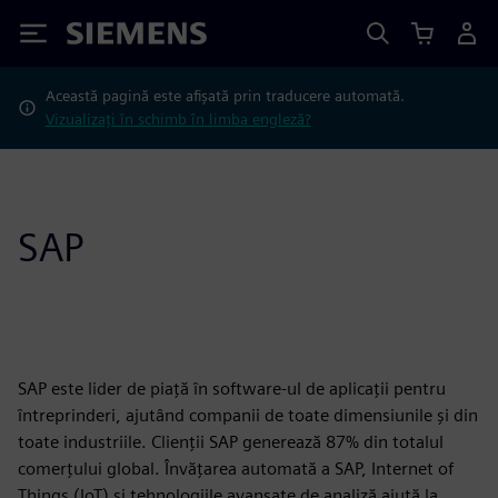
Siemens
Această pagină este afișată prin traducere automată.
Vizualizați în schimb în limba engleză?
SAP
SAP este lider de piață în software-ul de aplicații pentru
întreprinderi, ajutând companii de toate dimensiunile și din
toate industriile. Clienții SAP generează 87% din totalul
comerțului global. Învățarea automată a SAP, Internet of
Things (IoT) și tehnologiile avansate de analiză ajută la