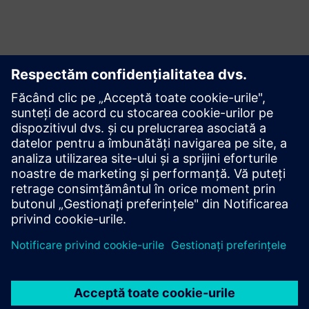
Mișcare
Build
Extinde sau construiește pe un produs/soluție Siemens
Xcelerator prin crearea unui produs nou sau creează o nouă
soluție pentru clienți prin integrarea produsului Siemens
Xcelerator și a produsului propriu