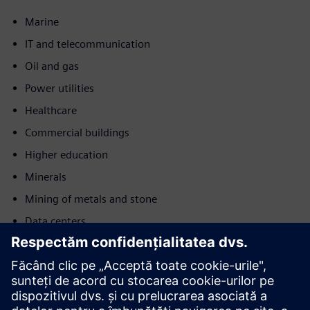
Marine
IT and telecommunication
Oil and gas
Power utilities
Healthcare
Commercial buildings
Higher education
Minerals
Mining of metals and stone
Data centers
Mișcare
Build
Extinde sau construiește pe un produs/soluție Siemens