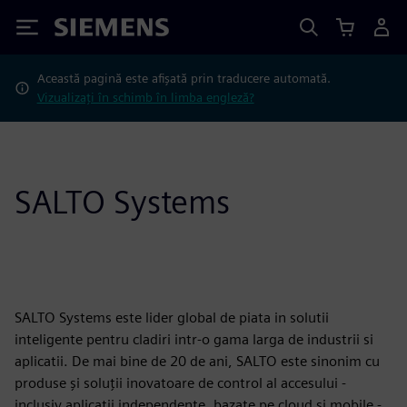
Siemens
Această pagină este afișată prin traducere automată.
Vizualizați în schimb în limba engleză?
SALTO Systems
SALTO Systems este lider global de piata in solutii
inteligente pentru cladiri intr-o gama larga de industrii si
aplicatii. De mai bine de 20 de ani, SALTO este sinonim cu
produse și soluții inovatoare de control al accesului -
inclusiv aplicații independente, bazate pe cloud și mobile -