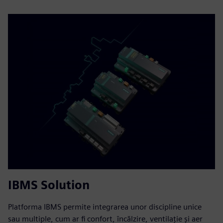
IBMS Solution
Platforma IBMS permite integrarea unor discipline unice
sau multiple, cum ar fi confort, încălzire, ventilație și aer