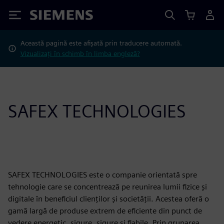
Siemens
Această pagină este afișată prin traducere automată.
Vizualizați în schimb în limba engleză?
SAFEX TECHNOLOGIES
SAFEX TECHNOLOGIES este o companie orientată spre
tehnologie care se concentrează pe reunirea lumii fizice și
digitale în beneficiul clienților și societății. Acestea oferă o
gamă largă de produse extrem de eficiente din punct de
vedere energetic, sigure, sigure și fiabile. Prin gruparea