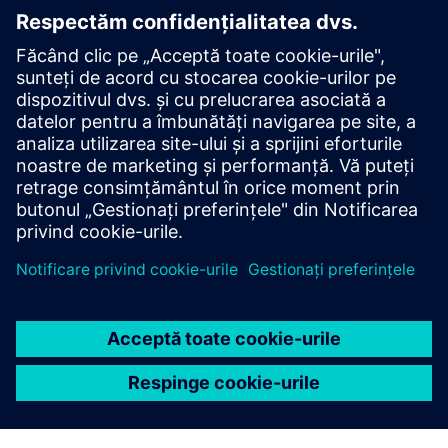
Planar Motor System
The Planar Motor System transforms next-gen production
with unmatched flexibility, scalability, and modularity.
Three components power full 6-DOF freedom: levitating
XBots (movers), Flyways (stators), and the PMC,
integrated with ...
Aflați mai multe