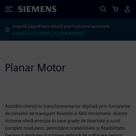
Siemens
Această pagină este afișată prin traducere automată.
Vizualizați în schimb în limba engleză?
Planar Motor
Asistăm clienții în transformarea lor digitală prin furnizarea
de sisteme de transport flexibile și fără întreținere. Aceste
sisteme oferă precizie în șase grade de libertate și sunt
complet modulare, permițând scalabilitate și flexibilitate.
Designul modular și rutarea definită de software permit