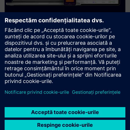
Noodoe EV OS
Noodoe EV OS is an advanced cloud-based EV charging
software (CMS) that supports reliable charging services
with an average of 99.9% software uptime.
Aflați mai multe