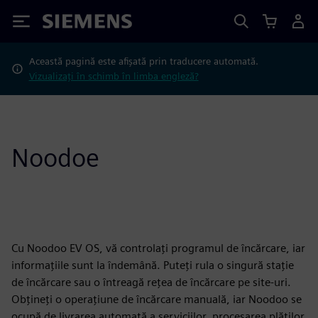
Siemens
Această pagină este afișată prin traducere automată.
Vizualizați în schimb în limba engleză?
Noodoe
Cu Noodoo EV OS, vă controlați programul de încărcare, iar
informațiile sunt la îndemână. Puteți rula o singură stație
de încărcare sau o întreagă rețea de încărcare pe site-uri.
Obțineți o operațiune de încărcare manuală, iar Noodoo se
ocupă de livrarea automată a serviciilor, procesarea plăților