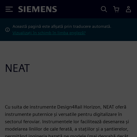
Siemens
Această pagină este afișată prin traducere automată.
Vizualizați în schimb în limba engleză?
NEAT
Cu suita de instrumente Design4Rail Horizon, NEAT oferă
instrumente puternice și versatile pentru digitalizare în
sectorul feroviar. Instrumentele lor facilitează desenarea și
modelarea liniilor de cale ferată, a stațiilor și a șantierelor,
permițând ingineria bazată pe modele (mai degrabă decât