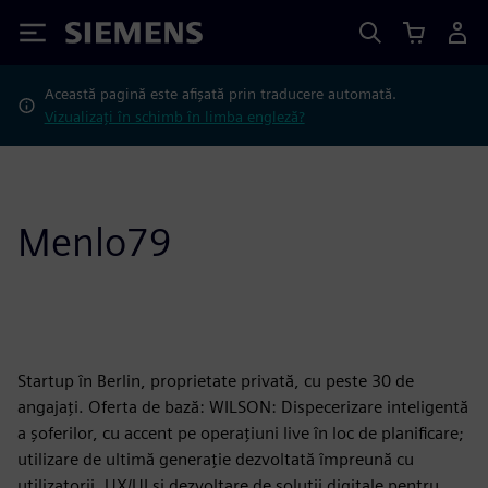
Siemens
Această pagină este afișată prin traducere automată.
Vizualizați în schimb în limba engleză?
Menlo79
Startup în Berlin, proprietate privată, cu peste 30 de
angajați. Oferta de bază: WILSON: Dispecerizare inteligentă
a șoferilor, cu accent pe operațiuni live în loc de planificare;
utilizare de ultimă generație dezvoltată împreună cu
utilizatorii. UX/UI și dezvoltare de soluții digitale pentru