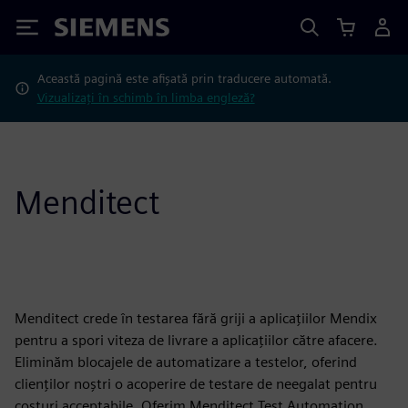
Siemens
Această pagină este afișată prin traducere automată.
Vizualizați în schimb în limba engleză?
Menditect
Menditect crede în testarea fără griji a aplicațiilor Mendix
pentru a spori viteza de livrare a aplicațiilor către afacere.
Eliminăm blocajele de automatizare a testelor, oferind
clienților noștri o acoperire de testare de neegalat pentru
costuri acceptabile. Oferim Menditect Test Automation