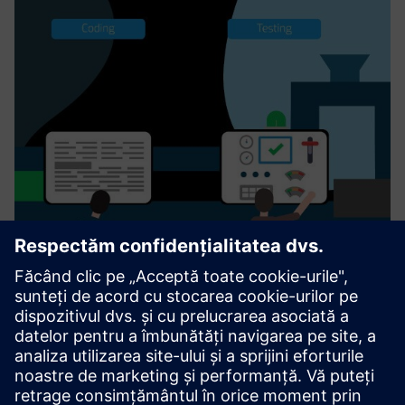
Menditect Test Automation
Menditect Test Automation (MTA) enhances the speed of
Mendix app delivery to the business by removing test
automation bottlenecks. Menditect provides a unique AI
driven “Direct Model Testing” technology for Mendix apps