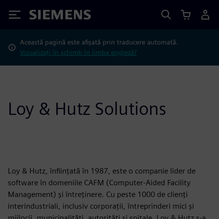
Siemens
Această pagină este afișată prin traducere automată.
Vizualizați în schimb în limba engleză?
Loy & Hutz Solutions
Loy & Hutz, înființată în 1987, este o companie lider de
software în domeniile CAFM (Computer-Aided Facility
Management) și întreținere. Cu peste 1000 de clienți
interindustriali, inclusiv corporații, întreprinderi mici și
mijlocii, municipalități, autorități și spitale, Loy & Hutz s-a