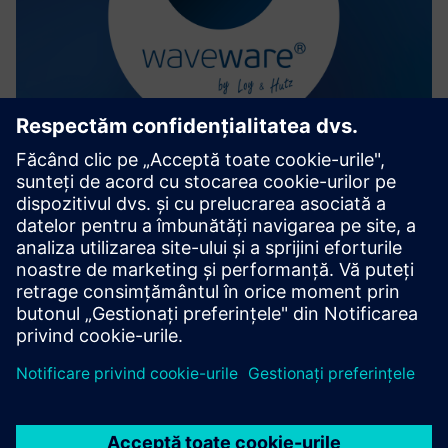
waveware®
Platformă software modulară pentru Computer Aided
Facility Management (CAFM) și procese de afaceri
Aflați mai multe