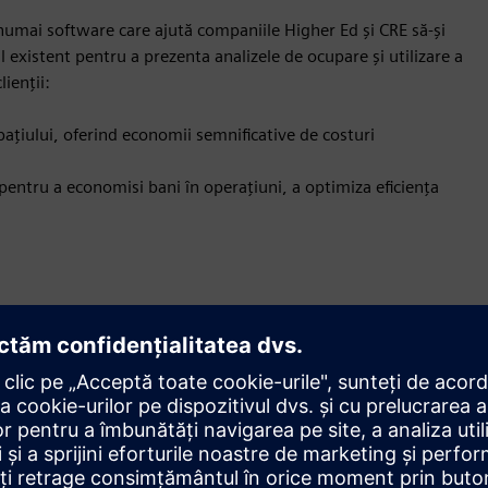
numai software care ajută companiile Higher Ed și CRE să-și
l existent pentru a prezenta analizele de ocupare și utilizare a
ienții:
spațiului, oferind economii semnificative de costuri
e pentru a economisi bani în operațiuni, a optimiza eficiența
Mișcare
Build
Extinde sau construiește pe un produs/soluție Siemens
Xcelerator prin crearea unui produs nou sau creează o
nouă soluție pentru clienți prin integrarea produsului