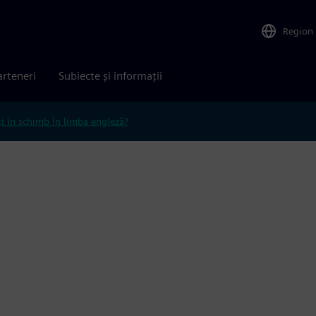
Region
arteneri
Subiecte și informații
ți în schimb în limba engleză?