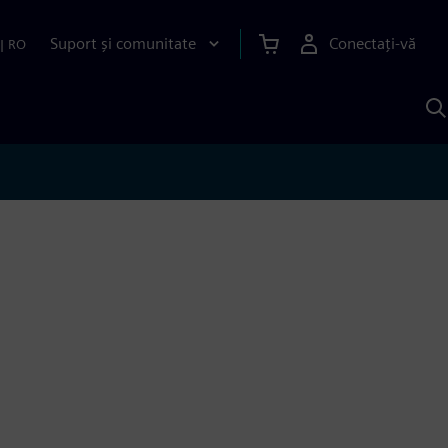
Suport și comunitate
Conectați-vă
|
RO
C
c
S