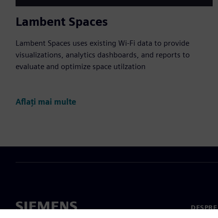
Lambent Spaces
Lambent Spaces uses existing Wi-Fi data to provide
visualizations, analytics dashboards, and reports to
evaluate and optimize space utilzation
Aflați mai multe
DESPRE