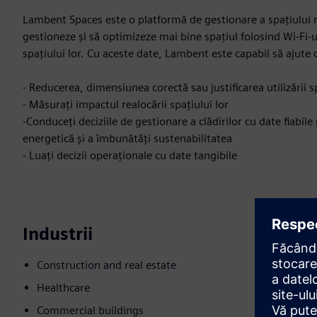
Lambent Spaces este o platformă de gestionare a spațiului 
gestioneze și să optimizeze mai bine spațiul folosind Wi-Fi-u
spațiului lor. Cu aceste date, Lambent este capabil să ajute cl
- Reducerea, dimensiunea corectă sau justificarea utilizării 
- Măsurați impactul realocării spațiului lor
-Conduceți deciziile de gestionare a clădirilor cu date fiabil
energetică și a îmbunătăți sustenabilitatea
- Luați decizii operaționale cu date tangibile
Industrii
Construction and real estate
Healthcare
Commercial buildings