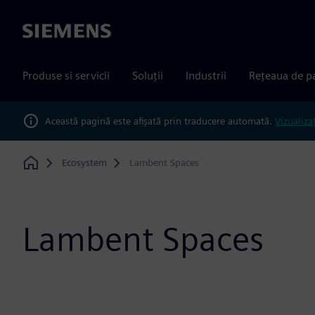
Siemens
Produse si servicii
Soluții
Industrii
Rețeaua de p
Această pagină este afișată prin traducere automată.
Vizualiza
Ecosystem
Lambent Spaces
Home
Lambent Spaces