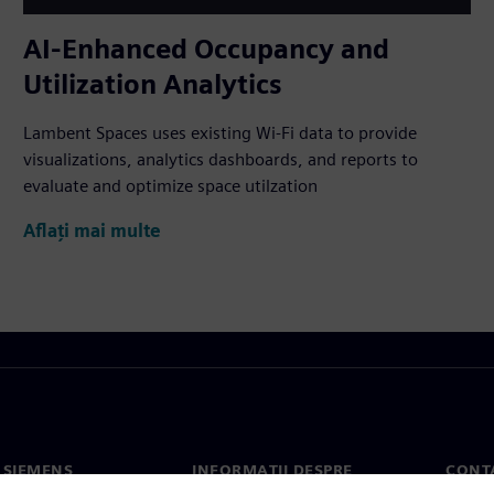
AI-Enhanced Occupancy and
Utilization Analytics
Lambent Spaces uses existing Wi-Fi data to provide
visualizations, analytics dashboards, and reports to
evaluate and optimize space utilzation
Aflați mai multe
 SIEMENS
INFORMAȚII DESPRE
CONT