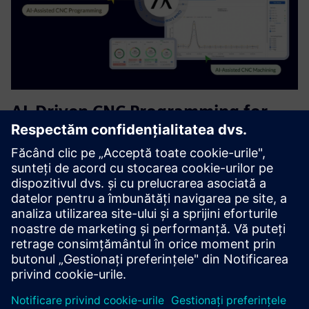
AI-Driven CNC Programming for
Siemens NX CAM | Free Plan
Helps CAM users accelerate programming and improve
consistency. It serves CNC programmers and
manufacturing engineers by providing AI-driven
recommendations for tool selection, cutting parameters,
and machining strategies—reducing...
Aflați mai multe