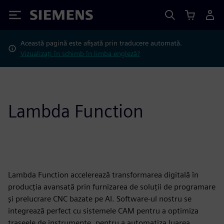
Siemens
Această pagină este afișată prin traducere automată.
Vizualizați în schimb în limba engleză?
Lambda Function
Lambda Function accelerează transformarea digitală în
producția avansată prin furnizarea de soluții de programare
și prelucrare CNC bazate pe AI. Software-ul nostru se
integrează perfect cu sistemele CAM pentru a optimiza
traseele de instrumente, pentru a automatiza luarea