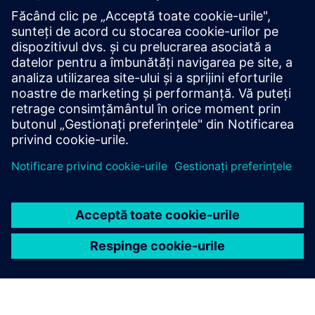
INTEREL.io
Guest Room Management and Energy Management
dashboard for Hospitality. Display occupancy, HVAC stats
Aflați mai multe