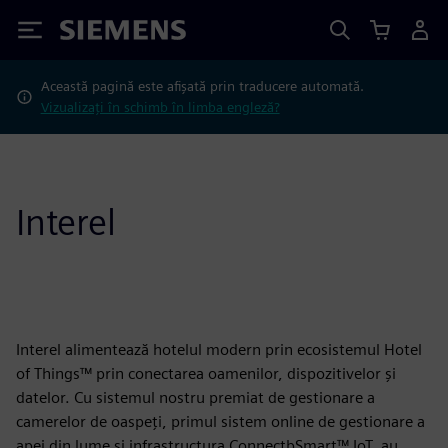
Siemens
Această pagină este afișată prin traducere automată.
Vizualizați în schimb în limba engleză?
Interel
Interel alimentează hotelul modern prin ecosistemul Hotel
of Things™ prin conectarea oamenilor, dispozitivelor și
datelor. Cu sistemul nostru premiat de gestionare a
camerelor de oaspeți, primul sistem online de gestionare a
apei din lume și infrastructura ConnectbSmart™ IoT, au