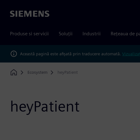
Siemens
Produse si servicii
Soluții
Industrii
Rețeaua de p
Această pagină este afișată prin traducere automată.
Vizualiza
Ecosystem
heyPatient
Home
heyPatient