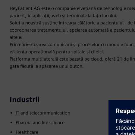
HeyPatient AG este o companie elvețiană de tehnologie medi
pacient, în aplicații, web și terminale la fața locului.
Soluția noastră susține întreaga călătorie a pacientului - de
coordonarea tratamentului, apelarea automată a pacientulu
altele.
Prin eficientizarea comunicării și proceselor cu module func
eficiența operațională pentru spitale și clinici.
Platforma multilaterală este bazată pe cloud, oferă 21 de lim
gata făcută la apăsarea unui buton.
Industrii
IT and telecommunication
Pharma and life science
Healthcare