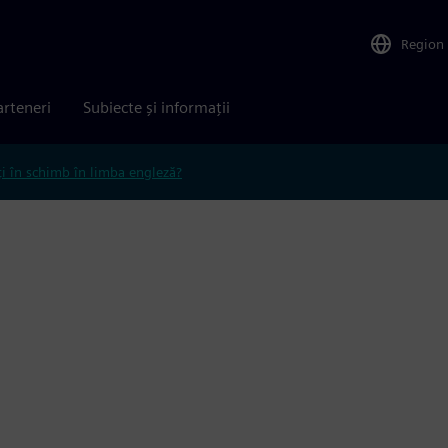
Region
arteneri
Subiecte și informații
ți în schimb în limba engleză?