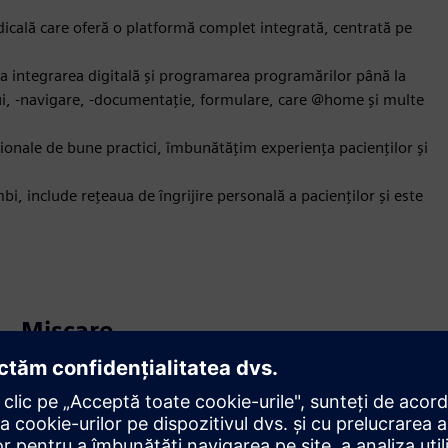
cală care oferă o platformă complet integrată, centrată pe
 la integrarea digitală și programarea programărilor până la
i, -navigare, -documentație, formulare, care @home și multe
ționale de bune practici, îmbunătățim experiența pacienților și
bi, include rețeaua de îngrijire personală a pacienților și este
Mișcare
Build
Extinde sau construiește pe un produs/soluție Siemens
Xcelerator prin crearea unui produs nou sau creează o
nouă soluție pentru clienți prin integrarea produsului