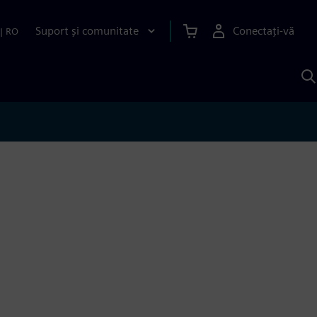
Suport și comunitate
Conectați-vă
|
RO
C
c
S