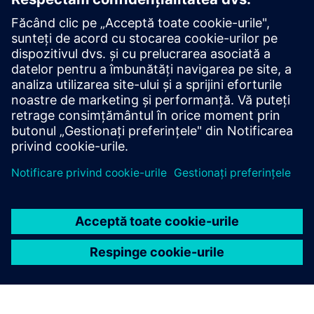
5X-Analyzer / 5 axis-accuracy
Sistemul de senzori pentru măsurarea și compensarea
automată a geometriei mașinii dvs. pe 5 axe.
Aflați mai multe