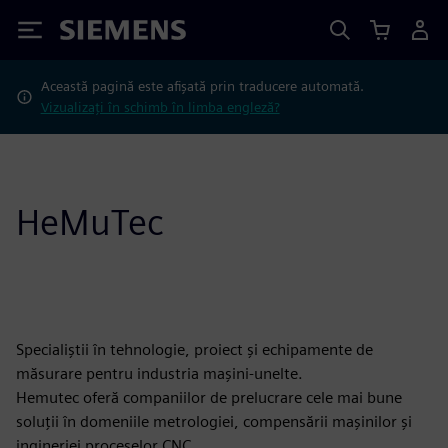
Siemens
Această pagină este afișată prin traducere automată.
Vizualizați în schimb în limba engleză?
HeMuTec
Specialiștii în tehnologie, proiect și echipamente de
măsurare pentru industria mașini-unelte.
Hemutec oferă companiilor de prelucrare cele mai bune
soluții în domeniile metrologiei, compensării mașinilor și
ingineriei proceselor CNC.